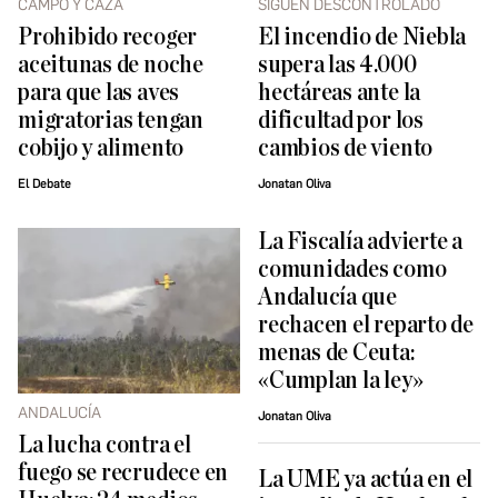
CAMPO Y CAZA
SIGUEN DESCONTROLADO
Prohibido recoger
El incendio de Niebla
aceitunas de noche
supera las 4.000
para que las aves
hectáreas ante la
migratorias tengan
dificultad por los
cobijo y alimento
cambios de viento
El Debate
Jonatan Oliva
La Fiscalía advierte a
comunidades como
Andalucía que
rechacen el reparto de
menas de Ceuta:
«Cumplan la ley»
ANDALUCÍA
Jonatan Oliva
La lucha contra el
fuego se recrudece en
La UME ya actúa en el