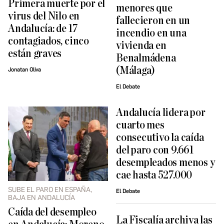
Primera muerte por el
menores que
virus del Nilo en
fallecieron en un
Andalucía: de 17
incendio en una
contagiados, cinco
vivienda en
están graves
Benalmádena
(Málaga)
Jonatan Oliva
El Debate
Andalucía lidera por
cuarto mes
consecutivo la caída
del paro con 9.661
desempleados menos y
cae hasta 527.000
SUBE EL PARO EN ESPAÑA,
El Debate
BAJA EN ANDALUCÍA
Caída del desempleo
La Fiscalía archiva las