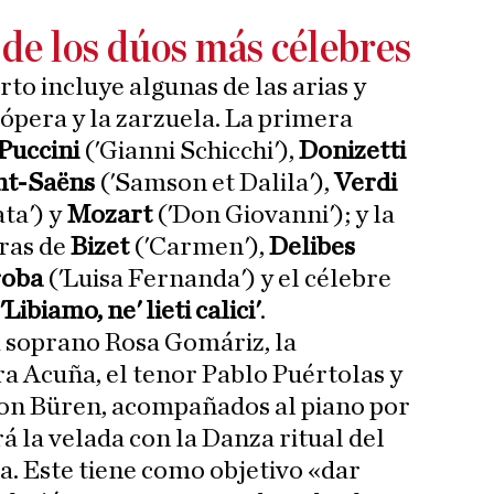
 de los dúos más célebres
rto incluye algunas de las arias y
 ópera y la zarzuela. La primera
Puccini
('Gianni Schicchi'),
Donizetti
nt-Saëns
('Samson et Dalila'),
Verdi
ata') y
Mozart
('Don Giovanni'); y la
ras de
Bizet
('Carmen'),
Delibes
roba
('Luisa Fernanda') y el célebre
'Libiamo, ne' lieti calici'
.
a soprano Rosa Gomáriz, la
 Acuña, el tenor Pablo Puértolas y
von Büren, acompañados al piano por
rá la velada con la Danza ritual del
a. Este tiene como objetivo «dar