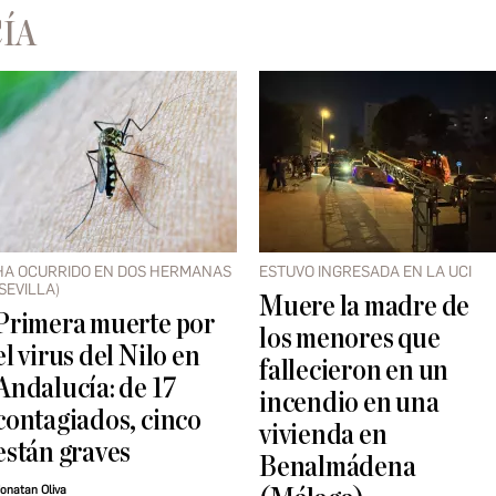
ÍA
HA OCURRIDO EN DOS HERMANAS
ESTUVO INGRESADA EN LA UCI
(SEVILLA)
Muere la madre de
Primera muerte por
los menores que
el virus del Nilo en
fallecieron en un
Andalucía: de 17
incendio en una
contagiados, cinco
vivienda en
están graves
Benalmádena
onatan Oliva