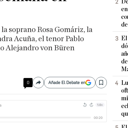
De
en
co
de
 la soprano Rosa Gomáriz, la
ra Acuña, el tenor Pablo
El
dó
ono Alejandro von Büren
añ
de
Ma
Lu
0
Añade El Debate en
Compartir
Save
of
mi
ec
qu
El