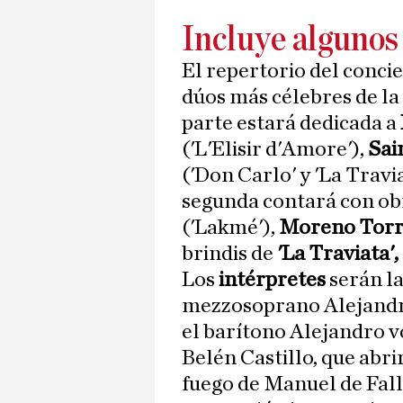
Incluye algunos
El repertorio del concie
dúos más célebres de la
parte estará dedicada a
('L'Elisir d'Amore'),
Sai
('Don Carlo' y 'La Travi
segunda contará con ob
('Lakmé'),
Moreno Tor
brindis de
'La Traviata', 
Los
intérpretes
serán l
mezzosoprano Alejandra
el barítono Alejandro 
Belén Castillo, que abri
fuego de Manuel de Fall