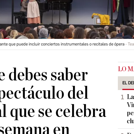
rante que puede incluir conciertos instrumentales o recitales de ópera
Tea
LO M
e debes saber
EL DE
spectáculo del
La
Vi
l que se celebra
pe
cl
e semana en