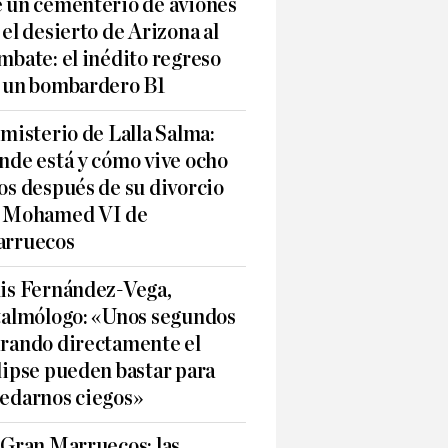
 un cementerio de aviones
 el desierto de Arizona al
mbate: el inédito regreso
 un bombardero B1
 misterio de Lalla Salma:
nde está y cómo vive ocho
os después de su divorcio
 Mohamed VI de
rruecos
is Fernández-Vega,
talmólogo: «Unos segundos
rando directamente el
lipse pueden bastar para
edarnos ciegos»
 Gran Marruecos: las