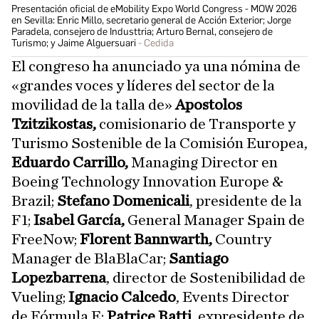
Presentación oficial de eMobility Expo World Congress - MOW 2026
en Sevilla: Enric Millo, secretario general de Acción Exterior; Jorge
Paradela, consejero de Industtria; Arturo Bernal, consejero de
Turismo; y Jaime Alguersuari
Cedida
El congreso ha anunciado ya una nómina de
«grandes voces y líderes del sector de la
movilidad de la talla de»
Apostolos
Tzitzikostas,
comisionario de Transporte y
Turismo Sostenible de la Comisión Europea,
Eduardo Carrillo,
Managing Director en
Boeing Technology Innovation Europe &
Brazil;
Stefano Domenicali
, presidente de la
F1;
Isabel García,
General Manager Spain de
FreeNow;
Florent Bannwarth,
Country
Manager de BlaBlaCar;
Santiago
Lopezbarrena
, director de Sostenibilidad de
Vueling;
Ignacio Calcedo
, Events Director
de Fórmula E;
Patrice Ratti,
expresidente de