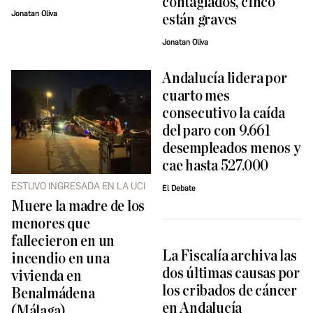
contagiados, cinco
Jonatan Oliva
están graves
Jonatan Oliva
Andalucía lidera por
cuarto mes
consecutivo la caída
del paro con 9.661
desempleados menos y
cae hasta 527.000
ESTUVO INGRESADA EN LA UCI
El Debate
Muere la madre de los
menores que
fallecieron en un
La Fiscalía archiva las
incendio en una
dos últimas causas por
vivienda en
los cribados de cáncer
Benalmádena
en Andalucía
(Málaga)