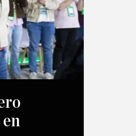
ero
 en