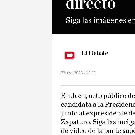
directo
Siga las imágenes en
El Debate
23 abr. 2026 - 19:11
En Jaén, acto público de la secretaria general del PSOE-A y
candidata a la Presiden
junto al expresidente d
Zapatero. Siga las imág
de vídeo de la parte sup