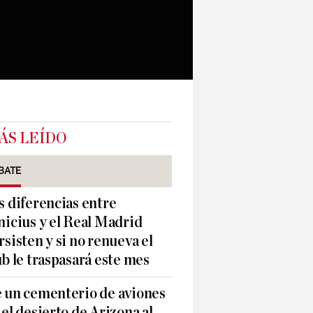
ÁS LEÍDO
BATE
s diferencias entre
nicius y el Real Madrid
rsisten y si no renueva el
ub le traspasará este mes
 un cementerio de aviones
 el desierto de Arizona al