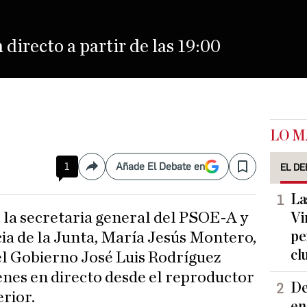
 directo a partir de las 19:00
LO M
1
Añade El Debate en
EL DE
Compartir
Save
La
Vi
pe
cia de la Junta, María Jesús Montero,
cl
el Gobierno José Luis Rodríguez
enes en directo desde el reproductor
De
erior.
en