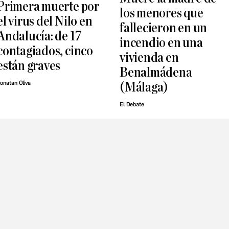
Primera muerte por
los menores que
el virus del Nilo en
fallecieron en un
Andalucía: de 17
incendio en una
contagiados, cinco
vivienda en
están graves
Benalmádena
onatan Oliva
(Málaga)
El Debate