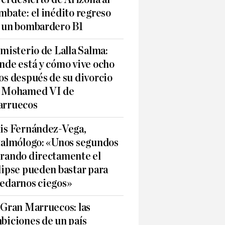
mbate: el inédito regreso
 un bombardero B1
 misterio de Lalla Salma:
nde está y cómo vive ocho
os después de su divorcio
 Mohamed VI de
rruecos
is Fernández-Vega,
talmólogo: «Unos segundos
rando directamente el
lipse pueden bastar para
edarnos ciegos»
 Gran Marruecos: las
biciones de un país