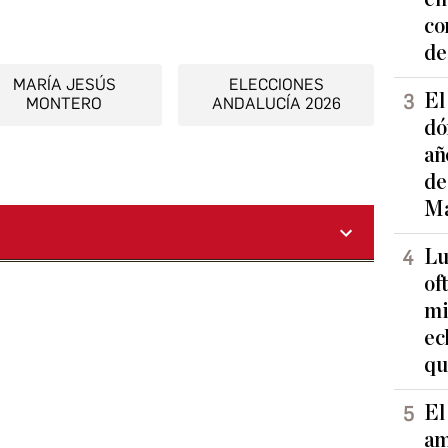
co
de
MARÍA JESÚS
ELECCIONES
El
MONTERO
ANDALUCÍA 2026
dó
añ
de
Ma
Lu
of
mi
ec
qu
El
am