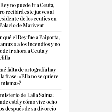
 Rey no puede ir a Ceuta,
ro recibirá este jueves al
esidente de los ceutíes en
 Palacio de Marivent
r qué el Rey fue a Paiporta,
amuz o a los incendios y no
ede ir ahora a Ceuta y
lilla
ué falta de ortografía hay
 la frase: «Ella no se quiere
í misma»?
 misterio de Lalla Salma:
nde está y cómo vive ocho
os después de su divorcio