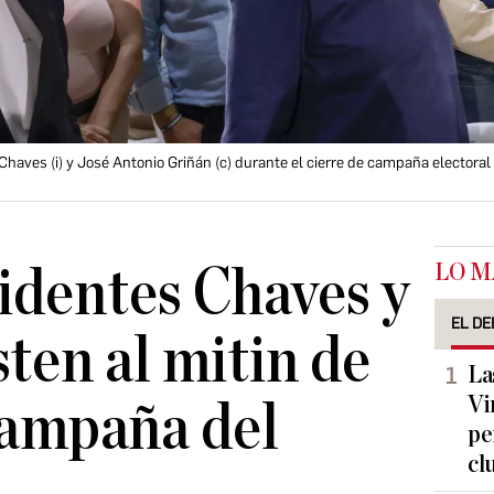
aves (i) y José Antonio Griñán (c) durante el cierre de campaña electoral 
LO M
identes Chaves y
EL DE
sten al mitin de
La
Vi
campaña del
pe
cl