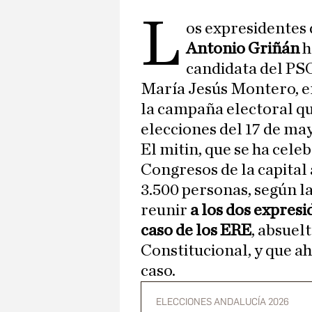
L
os expresidentes 
Antonio Griñán
h
candidata del PSO
María Jesús Montero, en 
la campaña electoral qu
elecciones del 17 de ma
El mitin, que se ha cele
Congresos de la capital
3.500 personas, según l
reunir
a los dos expres
caso de los ERE
, absuel
Constitucional, y que a
caso.
ELECCIONES ANDALUCÍA 2026