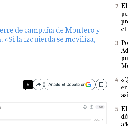
El
pe
pr
el
cierre de campaña de Montero y
: «Si la izquierda se moviliza,
Po
Ad
pu
Me
¿Q
5
Añade El Debate en
en
Compartir
Save
as
El
dó
añ