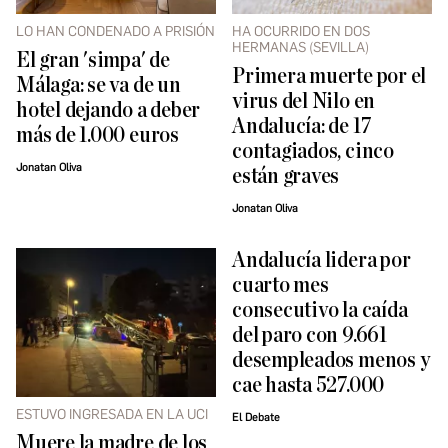
LO HAN CONDENADO A PRISIÓN
HA OCURRIDO EN DOS
HERMANAS (SEVILLA)
El gran 'simpa' de
Primera muerte por el
Málaga: se va de un
virus del Nilo en
hotel dejando a deber
Andalucía: de 17
más de 1.000 euros
contagiados, cinco
Jonatan Oliva
están graves
Jonatan Oliva
Andalucía lidera por
cuarto mes
consecutivo la caída
del paro con 9.661
desempleados menos y
cae hasta 527.000
ESTUVO INGRESADA EN LA UCI
El Debate
Muere la madre de los