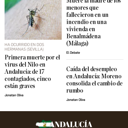
Muere la madre de los
menores que
fallecieron en un
incendio en una
vivienda en
Benalmádena
(Málaga)
HA OCURRIDO EN DOS
HERMANAS (SEVILLA)
El Debate
Primera muerte por el
virus del Nilo en
Caída del desempleo
Andalucía: de 17
en Andalucía: Moreno
contagiados, cinco
consolida el cambio de
están graves
rumbo
Jonatan Oliva
Jonatan Oliva