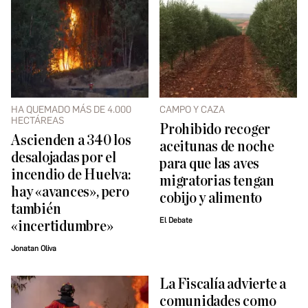
HA QUEMADO MÁS DE 4.000
CAMPO Y CAZA
HECTÁREAS
Prohibido recoger
Ascienden a 340 los
aceitunas de noche
desalojadas por el
para que las aves
incendio de Huelva:
migratorias tengan
hay «avances», pero
cobijo y alimento
también
El Debate
«incertidumbre»
Jonatan Oliva
La Fiscalía advierte a
comunidades como