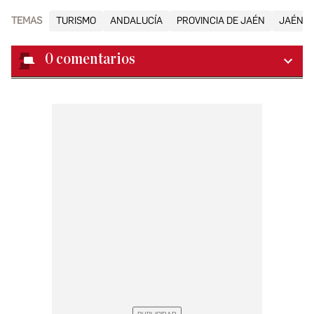
TEMAS
TURISMO
ANDALUCÍA
PROVINCIA DE JAÉN
JAÉN C
0
comentarios