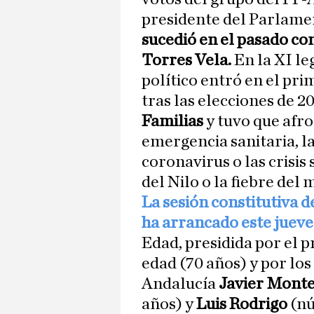
presidente del Parlamen
sucedió en el pasado con
Torres Vela.
En la XI le
político entró en el p
tras las elecciones de 2
Familias
y tuvo que afro
emergencia sanitaria, l
coronavirus o las crisis s
del Nilo o la fiebre del 
La sesión constitutiva d
ha arrancado este juev
Edad, presidida por el 
edad (70 años) y por lo
Andalucía
Javier Mont
años) y
Luis Rodrigo
(nú