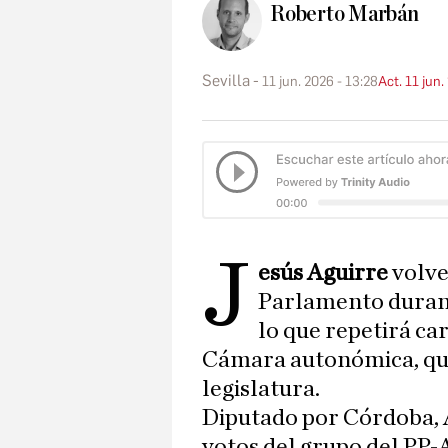
Roberto Marbán
Sevilla
11 jun. 2026 - 13:28
Act. 11 jun.
J
esús Aguirre
volve
Parlamento durant
lo que repetirá c
Cámara autonómica, que 
legislatura.
Diputado por Córdoba, A
votos del grupo del PP-A