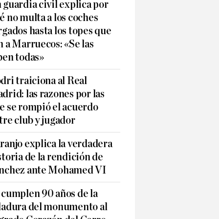
 guardia civil explica por
é no multa a los coches
rgados hasta los topes que
n a Marruecos: «Se las
ben todas»
dri traiciona al Real
drid: las razones por las
e se rompió el acuerdo
tre club y jugador
ranjo explica la verdadera
storia de la rendición de
nchez ante Mohamed VI
 cumplen 90 años de la
ladura del monumento al