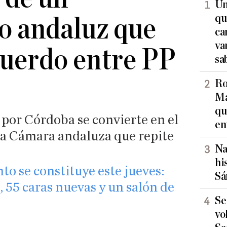
Un
qu
o andaluz que
ca
va
cuerdo entre PP
sa
Ro
Ma
qu
 por Córdoba se convierte en el
en
 la Cámara andaluza que repite
Na
hi
o se constituye este jueves:
Sá
 55 caras nuevas y un salón de
Se
vo