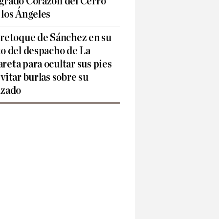
grado Corazón del Cerro
 los Ángeles
 retoque de Sánchez en su
to del despacho de La
reta para ocultar sus pies
evitar burlas sobre su
lzado