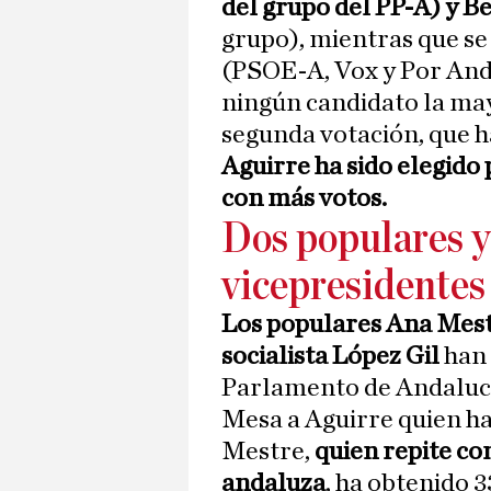
del grupo del PP-A) y B
grupo), mientras que se
(PSOE-A, Vox y Por And
ningún candidato la may
segunda votación, que h
Aguirre ha sido elegido 
con más votos.
Dos populares y 
vicepresidentes
Los populares Ana Mest
socialista López Gil
han 
Parlamento de Andalucí
Mesa a Aguirre quien ha
Mestre,
quien repite co
andaluza
, ha obtenido 3