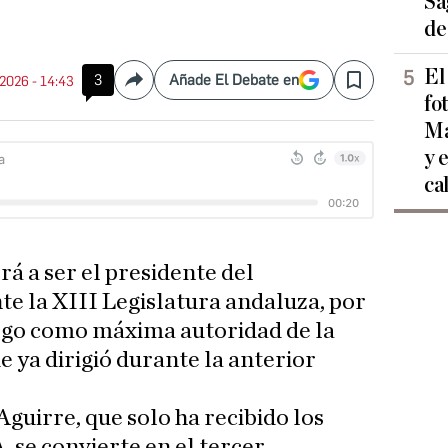
Sa
de
El
3
Añade El Debate en
 2026 - 14:43
Compartir
Save
fo
Ma
y 
ca
rá a ser el presidente del
e la XIII Legislatura andaluza, por
argo como máxima autoridad de la
ya dirigió durante la anterior
guirre, que solo ha recibido los
, se convierte en el tercer