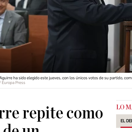
uirre ha sido elegido este jueves, con los únicos votos de su partido, como
/ Europa Press
LO M
rre repite como
EL DE
 de un