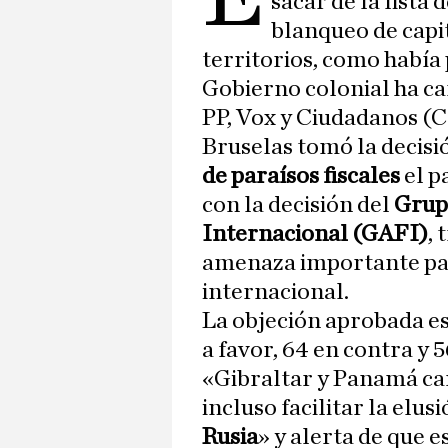
sacar de la lista 
blanqueo de capit
territorios, como había
Gobierno colonial ha ca
PP, Vox y Ciudadanos (C
Bruselas tomó la decisió
de paraísos fiscales
el p
con la decisión del
Grup
Internacional (GAFI)
,
amenaza importante par
internacional.
La objeción aprobada es
a favor, 64 en contra y 
«Gibraltar y Panamá ca
incluso facilitar la elus
Rusia
» y alerta de que 