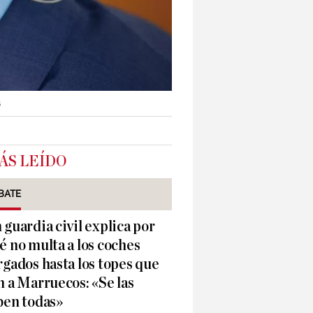
s
ÁS LEÍDO
BATE
 guardia civil explica por
é no multa a los coches
rgados hasta los topes que
n a Marruecos: «Se las
ben todas»