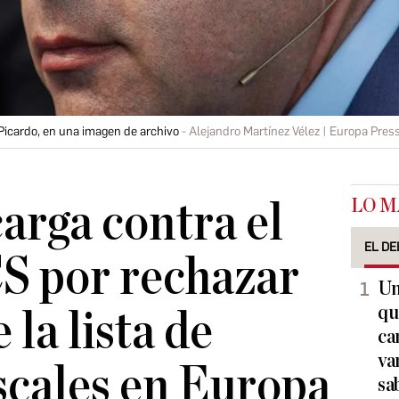
n Picardo, en una imagen de archivo
Alejandro Martínez Vélez | Europa Pres
LO M
carga contra el
EL DE
CS por rechazar
Un
qu
 la lista de
ca
va
iscales en Europa
sa