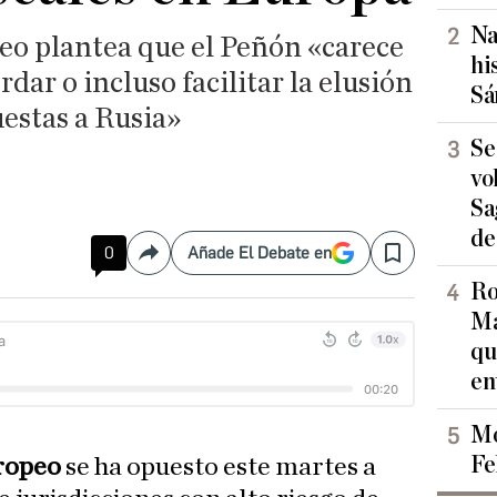
Na
o plantea que el Peñón «carece
hi
dar o incluso facilitar la elusión
Sá
estas a Rusia»
Se
vo
Sa
de
0
Añade El Debate en
Compartir
Save
Ro
Ma
qu
en
Mo
Fe
ropeo
se ha opuesto este martes a