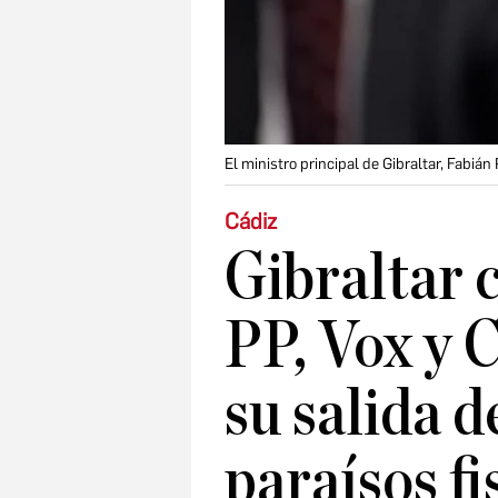
El ministro principal de Gibraltar, Fabiá
Cádiz
Gibraltar 
PP, Vox y 
su salida de
paraísos f