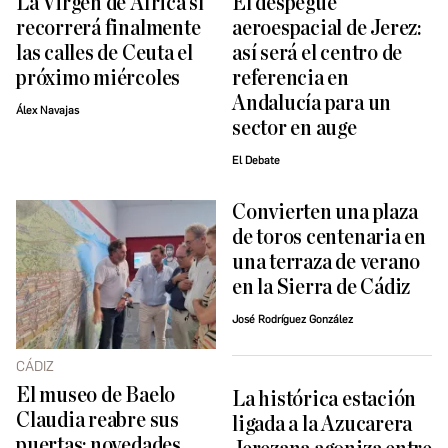
La Virgen de África sí
El despegue
recorrerá finalmente
aeroespacial de Jerez:
las calles de Ceuta el
así será el centro de
próximo miércoles
referencia en
Andalucía para un
Álex Navajas
sector en auge
El Debate
Convierten una plaza
de toros centenaria en
una terraza de verano
en la Sierra de Cádiz
José Rodríguez González
CÁDIZ
El museo de Baelo
La histórica estación
Claudia reabre sus
ligada a la Azucarera
puertas: novedades,