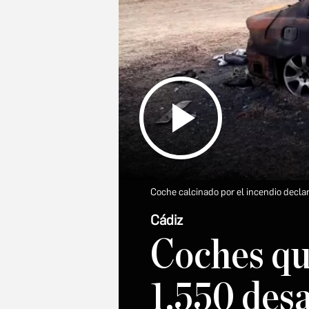
Coche calcinado por el incendio declar
Cádiz
Coches qu
1.550 desa