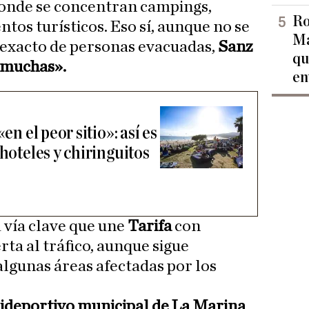
 donde se concentran campings,
Ro
ntos turísticos. Eso sí, aunque no se
Ma
 exacto de personas evacuadas,
Sanz
qu
«muchas».
en
en el peor sitio»: así es
 hoteles y chiringuitos
a vía clave que une
Tarifa
con
erta al tráfico, aunque sigue
algunas áreas afectadas por los
ideportivo municipal de La Marina