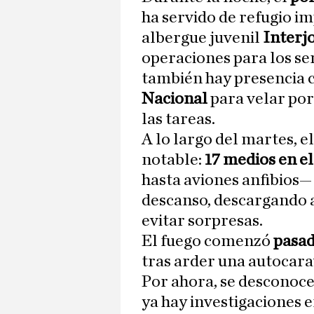
ha servido de refugio i
albergue juvenil
Interj
operaciones para los se
también hay presencia 
Nacional
para velar por
las tareas.
A lo largo del martes, e
notable:
17 medios en el
hasta aviones anfibios—
descanso, descargando a
evitar sorpresas.
El fuego comenzó
pasad
tras arder una autocar
Por ahora, se desconoce
ya hay investigaciones 