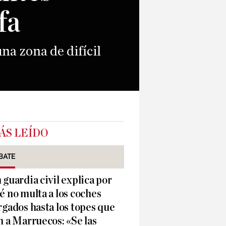
fa
na zona de difícil
ÁS LEÍDO
BATE
 guardia civil explica por
é no multa a los coches
rgados hasta los topes que
n a Marruecos: «Se las