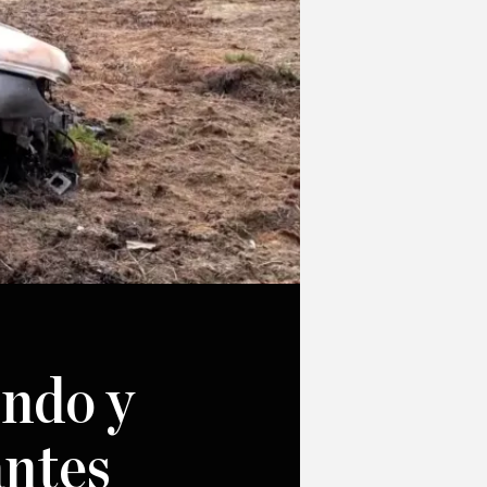
endo y
antes