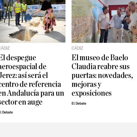
CÁDIZ
CÁDIZ
El despegue
El museo de Baelo
aeroespacial de
Claudia reabre sus
Jerez: así será el
puertas: novedades,
centro de referencia
mejoras y
en Andalucía para un
exposiciones
sector en auge
El Debate
l Debate