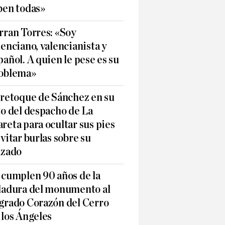
ben todas»
rran Torres: «Soy
lenciano, valencianista y
pañol. A quien le pese es su
oblema»
 retoque de Sánchez en su
to del despacho de La
reta para ocultar sus pies
evitar burlas sobre su
lzado
 cumplen 90 años de la
ladura del monumento al
grado Corazón del Cerro
 los Ángeles