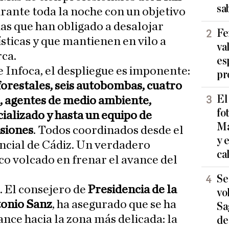
sa
rante toda la noche con un objetivo
mas que han obligado a desalojar
Fe
ísticas y que mantienen en vilo a
va
ca.
es
e Infoca, el despliegue es imponente:
pr
orestales, seis autobombas, cuatro
El
, agentes de medio ambiente,
fo
ializado y hasta un equipo de
Ma
siones
. Todos coordinados desde el
y 
ncial de Cádiz. Un verdadero
ca
co volcado en frenar el avance del
Se
. El consejero de
Presidencia de la
vo
tonio Sanz
, ha asegurado que se ha
Sa
nce hacia la zona más delicada: la
de