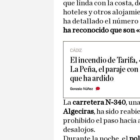
que linda con la costa,
hoteles y otros alojamie
ha detallado el número
ha reconocido que son 
CÁDIZ
El incendio de Tarifa, «
La Peña, el paraje con
que ha ardido
Gonzalo Núñez
La
carretera N-340
, un
Algeciras
, ha sido reabi
prohibido el paso hacia 
desalojos.
Durante la noche, el
pol