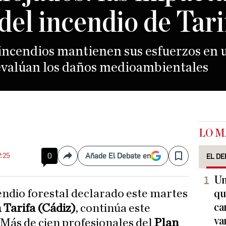
del incendio de Tari
incendios mantienen sus esfuerzos en u
 evalúan los daños medioambientales
LO M
2:25
0
Añade El Debate en
EL DE
Compartir
Save
Un
qu
ca
n Tarifa (Cádiz)
, continúa este
va
 Más de cien profesionales del
Plan