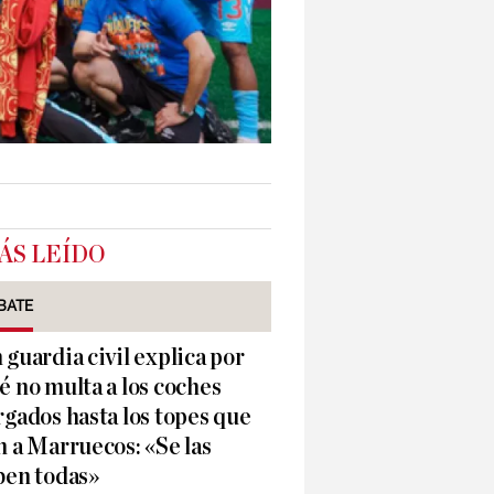
ÁS LEÍDO
BATE
 guardia civil explica por
é no multa a los coches
rgados hasta los topes que
n a Marruecos: «Se las
ben todas»