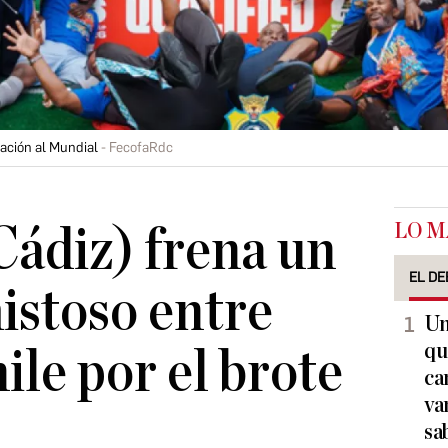
cación al Mundial
FecofaRdc
LO M
Cádiz) frena un
EL DE
istoso entre
Un
qu
ile por el brote
ca
va
sa