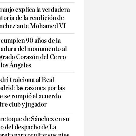
ranjo explica la verdadera
storia de la rendición de
nchez ante Mohamed VI
 cumplen 90 años de la
ladura del monumento al
grado Corazón del Cerro
 los Ángeles
dri traiciona al Real
drid: las razones por las
e se rompió el acuerdo
tre club y jugador
 retoque de Sánchez en su
to del despacho de La
reta para ocultar sus pies