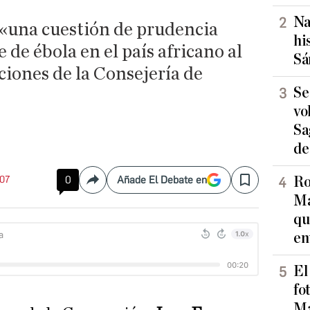
Na
 «una cuestión de prudencia
hi
e de ébola en el país africano al
Sá
ciones de la Consejería de
Se
vo
Sa
de
:07
0
Añade El Debate en
Ro
Compartir
Save
Ma
qu
en
El
fo
Ma