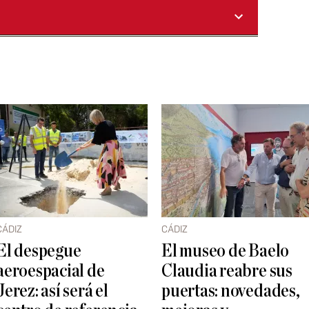
CÁDIZ
CÁDIZ
El despegue
El museo de Baelo
aeroespacial de
Claudia reabre sus
Jerez: así será el
puertas: novedades,