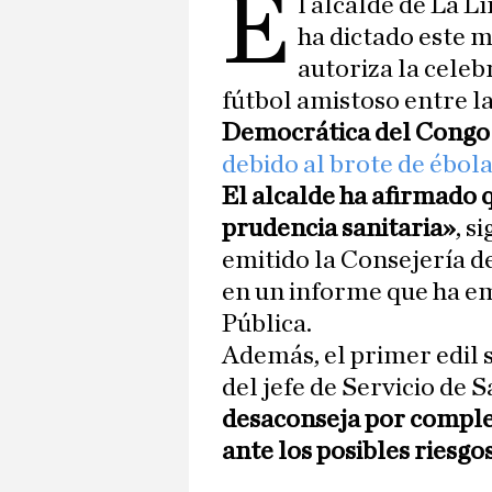
E
l alcalde de La L
ha dictado este m
autoriza la celeb
fútbol amistoso entre l
Democrática del Congo 
debido al brote de ébola
El alcalde ha afirmado q
prudencia sanitaria»
, s
emitido la Consejería d
en un informe que ha em
Pública.
Además, el primer edil 
del jefe de Servicio de
desaconseja por complet
ante los posibles riesgos