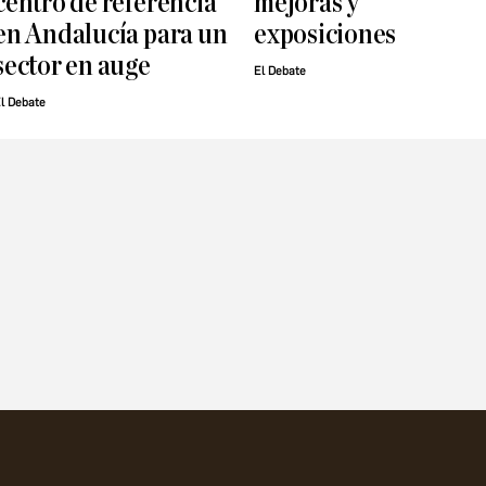
centro de referencia
mejoras y
en Andalucía para un
exposiciones
sector en auge
El Debate
l Debate