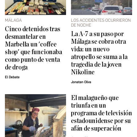
MÁLAGA
LOS ACCIDENTES OCURRIERON
DE NOCHE
Cinco detenidos tras
La A-7 a su paso por
desmantelar en
Málaga se cobra otra
Marbella un 'coffee
vida: un nuevo
shop' que funcionaba
atropello se suma a la
como punto de venta
tragedia de la joven
de droga
Nikoline
El Debate
Jonatan Oliva
El malagueño que
triunfa en un
programa de televisión
estadounidense por su
afán de superación