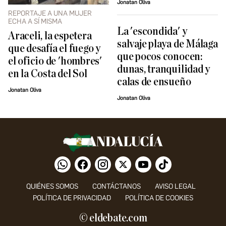
Jonatan Oliva
REPORTAJE A UNA MUJER
ECHA A SÍ MISMA
La 'escondida' y
Araceli, la espetera
salvaje playa de Málaga
que desafía el fuego y
que pocos conocen:
el oficio de 'hombres'
dunas, tranquilidad y
en la Costa del Sol
calas de ensueño
Jonatan Oliva
Jonatan Oliva
QUIÉNES SOMOS
CONTÁCTANOS
AVISO LEGAL
POLÍTICA DE PRIVACIDAD
POLÍTICA DE COOKIES
© eldebate.com