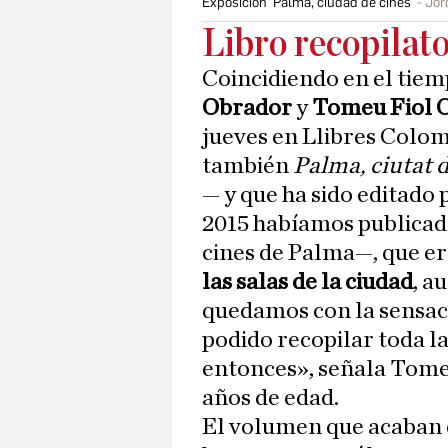
Exposición 'Palma, ciudad de cines'
Jor
Libro recopilato
Coincidiendo en el tiem
Obrador
y
Tomeu Fiol 
jueves en Llibres Colom
también
Palma, ciutat 
— y que ha sido editado
2015 habíamos publicad
cines de Palma—, que e
las salas de la ciudad
, a
quedamos con la sensac
podido recopilar toda l
entonces», señala Tomeu
años de edad.
El volumen que acaban