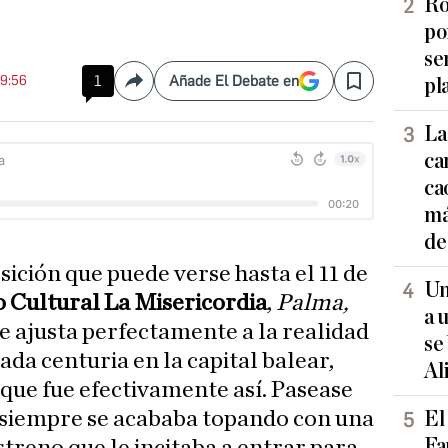
Ro
po
se
09:56
1
Añade El Debate en
pl
Compartir
Save
La
ca
ca
má
de
osición que puede verse hasta el 11 de
Un
 Cultural La Misericordia
,
Palma,
a 
 se ajusta perfectamente a la realidad
se
ada centuria en la capital balear,
Al
que fue efectivamente así. Pasease
 siempre se acababa topando con una
El
Fa