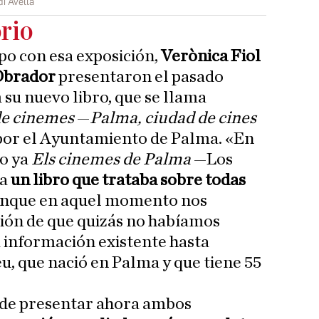
di Avellà
rio
po con esa exposición,
Verònica Fiol
Obrador
presentaron el pasado
 su nuevo libro, que se llama
de cinemes
—
Palma, ciudad de cines
 por el Ayuntamiento de Palma. «En
o ya
Els cinemes de Palma
—Los
ra
un libro que trataba sobre todas
unque en aquel momento nos
ión de que quizás no habíamos
a información existente hasta
, que nació en Palma y que tiene 55
 de presentar ahora ambos