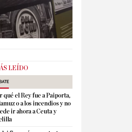
ÁS LEÍDO
BATE
r qué el Rey fue a Paiporta,
amuz o a los incendios y no
ede ir ahora a Ceuta y
lilla