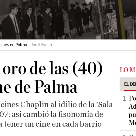
 cines en Palma
Jordi Avellà
 oro de las (40)
LO M
ine de Palma
EL DE
Po
ines Chaplin al idilio de la 'Sala
Ad
07: así cambió la fisonomía de
pu
Me
a tener un cine en cada barrio