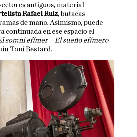
yectores antiguos, material
telista Rafael Ruiz
, butacas
ogramas de mano. Asimismo, puede
 continuada en ese espacio el
El somni efímer
—
El sueño efímero
uín Toni Bestard.