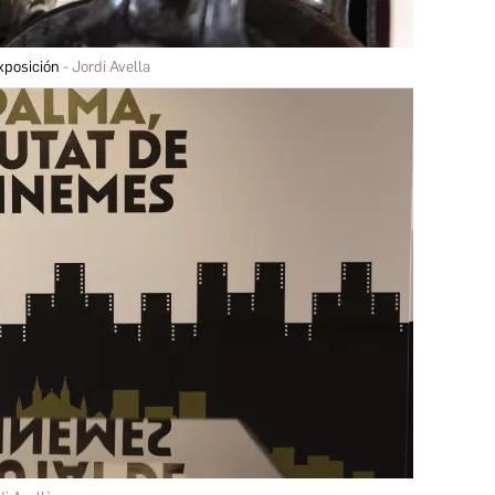
xposición
Jordi Avella