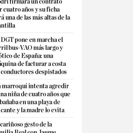
dri firmará un contrato
r cuatro años y su ficha
rá una de las más altas de la
antilla
 DGT pone en marcha el
rril bus-VAO más largo y
ótico de España: una
quina de facturar a costa
 conductores despistados
 marroquí intenta agredir
una niña de cuatro años que
 bañaba en una playa de
icante y la madre lo evita
 cariñoso gesto de la
milia Real con Jaume