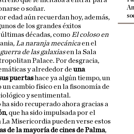
streno que le incitaba a entrar para
An
onarse o soñar.
so
r edad aún recuerdan hoy, además,
unos de los grandes éxitos
s últimas décadas, como
El coloso en
ania,
La naranja mecánica
en el
guerra de las galaxias
en la Sala
tropolitan Palace. Por desgracia,
emáticas y alrededor de
una
sus puertas
hace ya algún tiempo, un
 un cambio físico en la fisonomía de
iológico y sentimental.
 ha sido recuperado ahora gracias a
ón
, que ha sido impulsada por el
 La Misericordia pueden verse estos
cas de la mayoría de cines de Palma
,