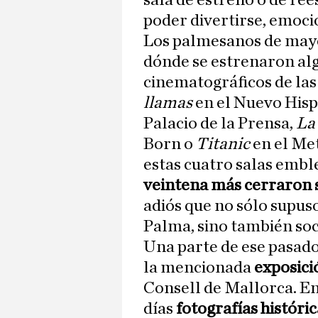
sala de estreno o de ree
poder divertirse, emoci
Los palmesanos de mayo
dónde se estrenaron alg
cinematográficos de la
llamas
en el Nuevo Hisp
Palacio de la Prensa,
La 
Born o
Titanic
en el Me
estas cuatro salas embl
veintena más cerraron 
adiós que no sólo supuso
Palma, sino también soc
Una parte de ese pasado
la mencionada
exposici
Consell de Mallorca. En
días
fotografías históri