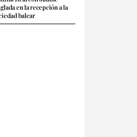
glada en la recepción a la
ciedad balear