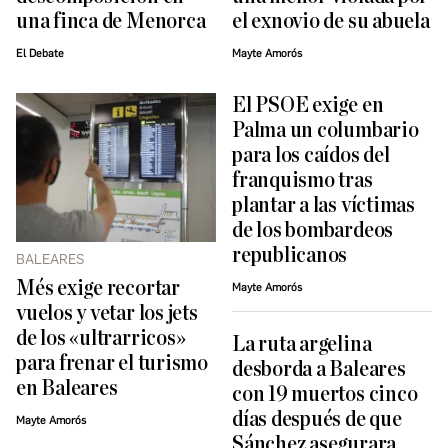
una finca de Menorca
el exnovio de su abuela
El Debate
Mayte Amorós
El PSOE exige en
Palma un columbario
para los caídos del
franquismo tras
plantar a las víctimas
de los bombardeos
republicanos
BALEARES
Més exige recortar
Mayte Amorós
vuelos y vetar los jets
de los «ultrarricos»
La ruta argelina
para frenar el turismo
desborda a Baleares
en Baleares
con 19 muertos cinco
días después de que
Mayte Amorós
Sánchez asegurara