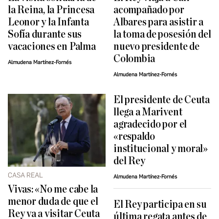
la Reina, la Princesa
acompañado por
Leonor y la Infanta
Albares para asistir a
Sofía durante sus
la toma de posesión del
vacaciones en Palma
nuevo presidente de
Colombia
Almudena Martínez-Fornés
Almudena Martínez-Fornés
El presidente de Ceuta
llega a Marivent
agradecido por el
«respaldo
institucional y moral»
del Rey
CASA REAL
Almudena Martínez-Fornés
Vivas: «No me cabe la
menor duda de que el
El Rey participa en su
Rey va a visitar Ceuta
última regata antes de