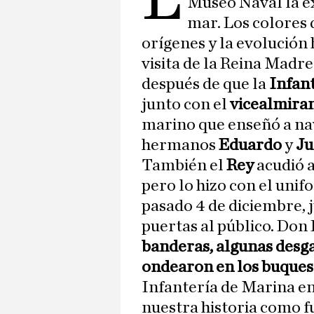
Museo Naval la ex
mar. Los colores 
orígenes y la evolución 
visita de la Reina Madr
después de que la
Infan
junto con el
vicealmira
marino que enseñó a nav
hermanos
Eduardo
y
Ju
También el
Rey
acudió a
pero lo hizo con el uni
pasado 4 de diciembre, j
puertas al público. Don
banderas, algunas desga
ondearon en los buques
Infantería de Marina e
nuestra historia como 