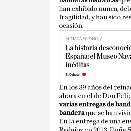
banderas históricas
que 
han exhibido nunca, deb
fragilidad, y han sido 
ocasión.
ARMADA ESPAÑOLA
La historia desconoci
España: el Museo Nava
inéditas
El Debate
En los 39 años del rein
ahora en el de Don Feli
varias entregas de ban
bandera
que se han viv
En la entrega de una ens
Badajoz en 2013, Doña S