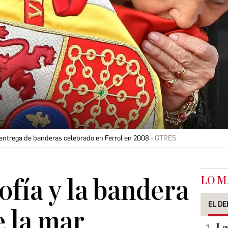
 entrega de banderas celebrado en Ferrol en 2008
GTRES
LO M
ofía y la bandera
EL DE
e la mar