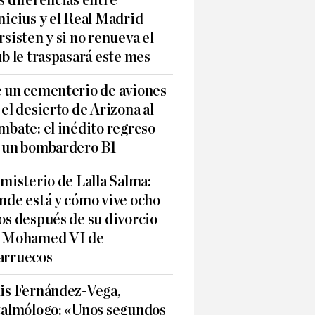
s diferencias entre
nicius y el Real Madrid
rsisten y si no renueva el
ub le traspasará este mes
 un cementerio de aviones
 el desierto de Arizona al
mbate: el inédito regreso
 un bombardero B1
 misterio de Lalla Salma:
nde está y cómo vive ocho
os después de su divorcio
 Mohamed VI de
rruecos
is Fernández-Vega,
talmólogo: «Unos segundos