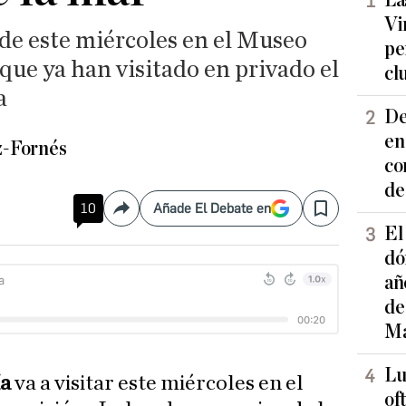
La
Vi
de este miércoles en el Museo
pe
 que ya han visitado en privado el
cl
a
De
en
z-Fornés
co
de
10
Añade El Debate en
Compartir
Save
El
dó
añ
de
Ma
Lu
ía
va a visitar este miércoles en el
of