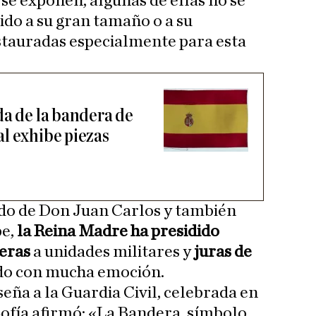
se exponen, algunas de ellas no se
ido a su gran tamaño o a su
restauradas especialmente para esta
da de la bandera de
l exhibe piezas
ado de Don Juan Carlos y también
pe,
la Reina Madre ha presidido
deras
a unidades militares y
juras de
ido con mucha emoción.
eña a la Guardia Civil, celebrada en
ofía afirmó: «La Bandera, símbolo