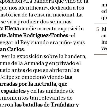
posición «La bandera que vino de la
mi
que nos identifican», dedicada a los
ec
histórica de la enseña nacional. La
qu
e se va a producir dos semanas
ta Elena
acudiera a esta exposición
El
nte Jaime Rodríguez-Toubes
-el
am
in
egar al Rey cuando era niño- y sus
ve
an Carlos
.
 ver la exposición sobre la bandera,
forme de la Armada y en privado el
usto antes de que se abrieran las
 Felipe se emocionó viendo
las
rradas por la metralla, que
 españoles
y en las unidades de
n momentos tan relevantes de
fueron
las batallas de Trafalgar y