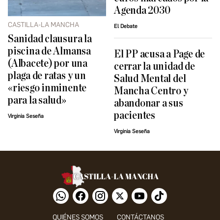
Agenda 2030
CASTILLA-LA MANCHA
El Debate
Sanidad clausura la
piscina de Almansa
El PP acusa a Page de
(Albacete) por una
cerrar la unidad de
plaga de ratas y un
Salud Mental del
«riesgo inminente
Mancha Centro y
para la salud»
abandonar a sus
pacientes
Virginia Seseña
Virginia Seseña
QUIÉNES SOMOS
CONTÁCTANOS