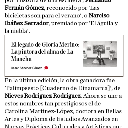
por 'Historia de una escalera';
Fernando
Fernán Gómez
, reconocido por 'Las
bicicletas son para el verano', o
Narciso
Ibáñez Serrador
, premiado por 'El águila y
la niebla'.
El legado de Gloria Merino:
La pintora del alma de La
Mancha
César Sánchez Gómez
En la última edición, la obra ganadora fue
'Palimpsesto [Cuaderno de Dinamarca]', de
Nieves Rodríguez Rodríguez
. Ahora se une a
estos nombres tan prestigiosos el de
Carolina Martínez-López, doctora en Bellas
Artes y Diploma de Estudios Avanzados en
Nuevas Prácticas Culturales y Artísticas por