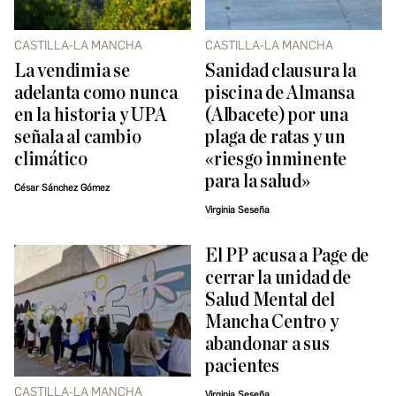
CASTILLA-LA MANCHA
CASTILLA-LA MANCHA
La vendimia se
Sanidad clausura la
adelanta como nunca
piscina de Almansa
en la historia y UPA
(Albacete) por una
señala al cambio
plaga de ratas y un
climático
«riesgo inminente
para la salud»
César Sánchez Gómez
Virginia Seseña
El PP acusa a Page de
cerrar la unidad de
Salud Mental del
Mancha Centro y
abandonar a sus
pacientes
CASTILLA-LA MANCHA
Virginia Seseña