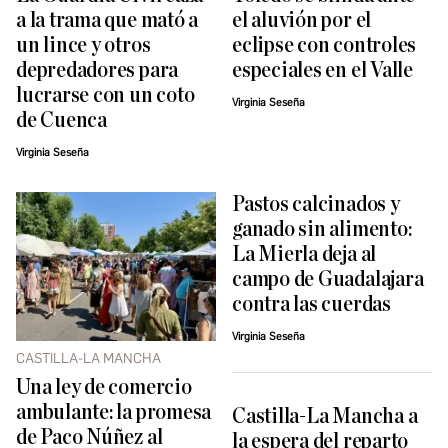
a la trama que mató a
el aluvión por el
un lince y otros
eclipse con controles
depredadores para
especiales en el Valle
lucrarse con un coto
Virginia Seseña
de Cuenca
Virginia Seseña
Pastos calcinados y
ganado sin alimento:
La Mierla deja al
campo de Guadalajara
contra las cuerdas
Virginia Seseña
CASTILLA-LA MANCHA
Una ley de comercio
ambulante: la promesa
Castilla-La Mancha a
de Paco Núñez al
la espera del reparto