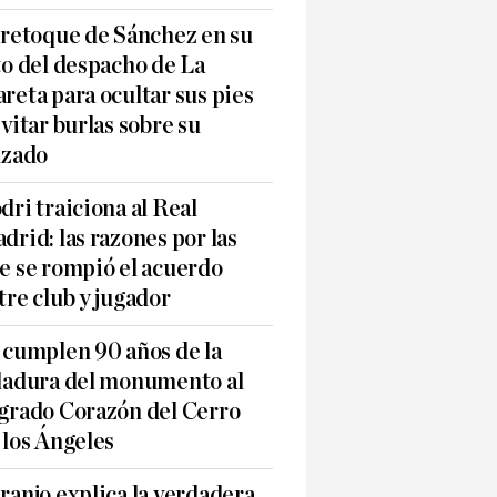
 retoque de Sánchez en su
to del despacho de La
reta para ocultar sus pies
evitar burlas sobre su
lzado
dri traiciona al Real
drid: las razones por las
e se rompió el acuerdo
tre club y jugador
 cumplen 90 años de la
ladura del monumento al
grado Corazón del Cerro
 los Ángeles
ranjo explica la verdadera