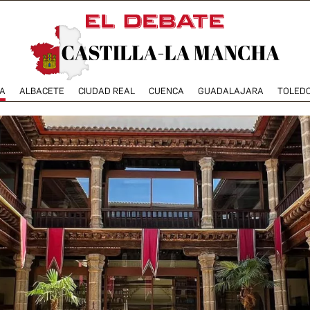
A
ALBACETE
CIUDAD REAL
CUENCA
GUADALAJARA
TOLED