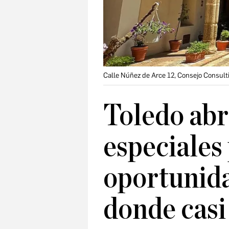
Calle Núñez de Arce 12, Consejo Consulti
Toledo abr
especiales 
oportunida
donde casi