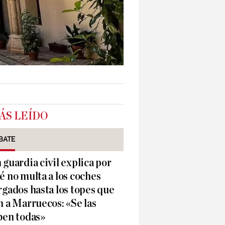
ÁS LEÍDO
BATE
 guardia civil explica por
é no multa a los coches
rgados hasta los topes que
n a Marruecos: «Se las
ben todas»