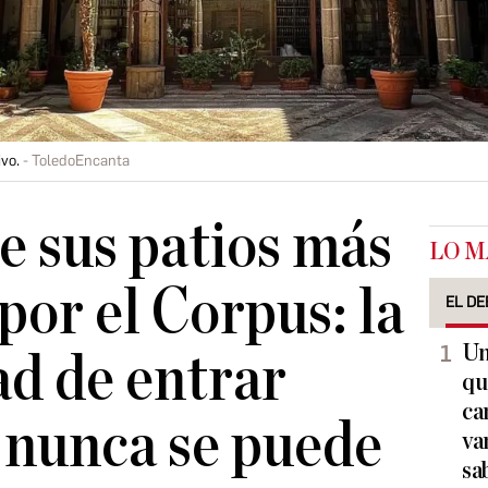
vo.
ToledoEncanta
e sus patios más
LO M
por el Corpus: la
EL DE
Un
d de entrar
qu
ca
 nunca se puede
va
sa