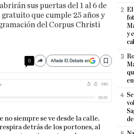
abrirán sus puertas del 1 al 6 de
El
 gratuito que cumple 25 años y
fo
ogramación del Corpus Christi
Ma
y 
ca
Ro
0
Añade El Debate en
Compartir
Save
Ma
qu
en
Se
vo
Sa
 no siempre se ve desde la calle.
de
espira detrás de los portones, al
Na