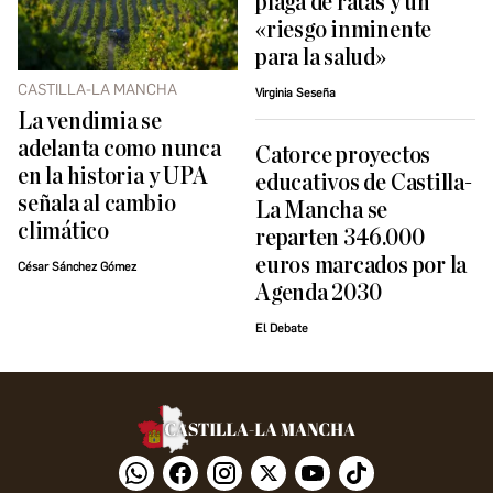
plaga de ratas y un
«riesgo inminente
para la salud»
CASTILLA-LA MANCHA
Virginia Seseña
La vendimia se
adelanta como nunca
Catorce proyectos
en la historia y UPA
educativos de Castilla-
señala al cambio
La Mancha se
climático
reparten 346.000
euros marcados por la
César Sánchez Gómez
Agenda 2030
El Debate