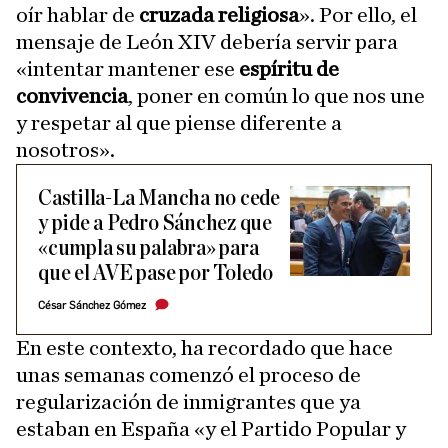
oír hablar de
cruzada religiosa
». Por ello, el
mensaje de León XIV debería servir para
«intentar mantener ese
espíritu de
convivencia
, poner en común lo que nos une
y respetar al que piense diferente a
nosotros».
Castilla-La Mancha no cede
y pide a Pedro Sánchez que
«cumpla su palabra» para
que el AVE pase por Toledo
César Sánchez Gómez
En este contexto, ha recordado que hace
unas semanas comenzó el proceso de
regularización de inmigrantes que ya
estaban en España «y el Partido Popular y