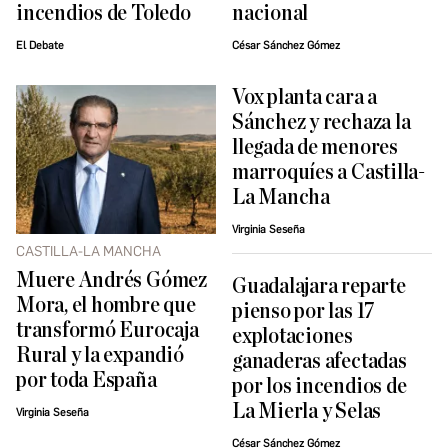
incendios de Toledo
nacional
El Debate
César Sánchez Gómez
Vox planta cara a
Sánchez y rechaza la
llegada de menores
marroquíes a Castilla-
La Mancha
Virginia Seseña
CASTILLA-LA MANCHA
Muere Andrés Gómez
Guadalajara reparte
Mora, el hombre que
pienso por las 17
transformó Eurocaja
explotaciones
Rural y la expandió
ganaderas afectadas
por toda España
por los incendios de
La Mierla y Selas
Virginia Seseña
César Sánchez Gómez