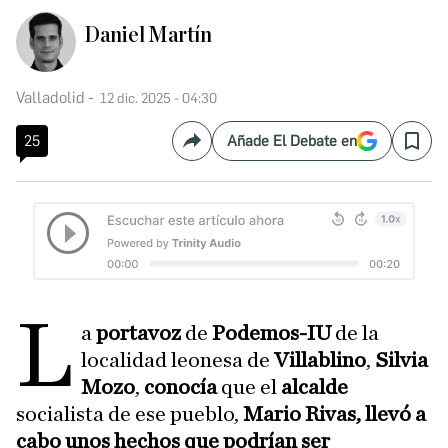
Daniel Martín
Valladolid
12 dic. 2025 - 04:30
25
Añade El Debate en
Compartir
Save
L
a
portavoz
de
Podemos-IU
de la
localidad leonesa de
Villablino
,
Silvia
Mozo
,
conocía
que el
alcalde
socialista de ese pueblo,
Mario Rivas, llevó a
cabo unos hechos que podrían ser