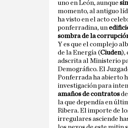
uno en León, aunque
sin
momento, al antiguo líde
ha visto en el acto cele
ponferradina, un
edifici
sombra de la corrupció
Y es que el complejo al
de la Energía (
Ciuden
),
adscrita al Ministerio p
Demográfico. El Juzgad
Ponferrada ha abierto 
investigación para inte
amaños de contratos
de
la que dependía en últi
Ribera. El importe de l
irregulares asciende ha
los nexos de este mitin 