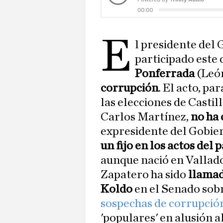
E
l presidente del
participado este
Ponferrada
(Leó
corrupción
. El acto, pa
las elecciones de Castil
Carlos Martínez,
no ha 
expresidente del Gobie
un fijo en los actos del 
aunque nació en Vallado
Zapatero ha sido
llamad
Koldo
en el Senado sobr
sospechas de corrupción
'populares' en alusión a