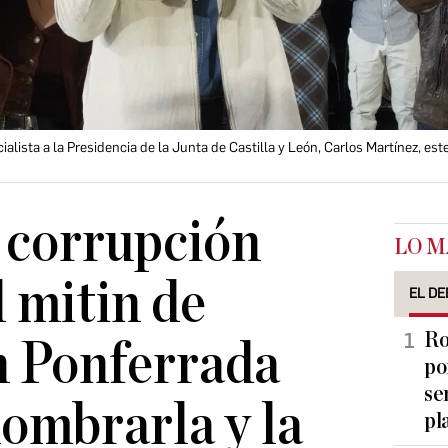
ialista a la Presidencia de la Junta de Castilla y León, Carlos Martínez, es
 corrupción
LO M
l mitin de
EL DE
Ro
n Ponferrada
po
se
nombrarla y la
pl