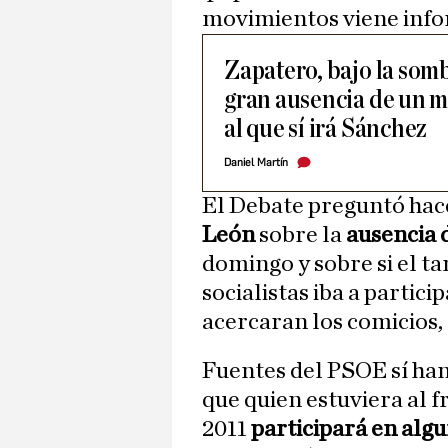
movimientos viene info
Zapatero, bajo la somb
gran ausencia de un m
al que sí irá Sánchez
Daniel Martín
El Debate preguntó hace
León
sobre la
ausencia 
domingo y sobre si el t
socialistas iba a partici
acercaran los comicios,
Fuentes del PSOE sí han
que quien estuviera al 
2011
participará en alg