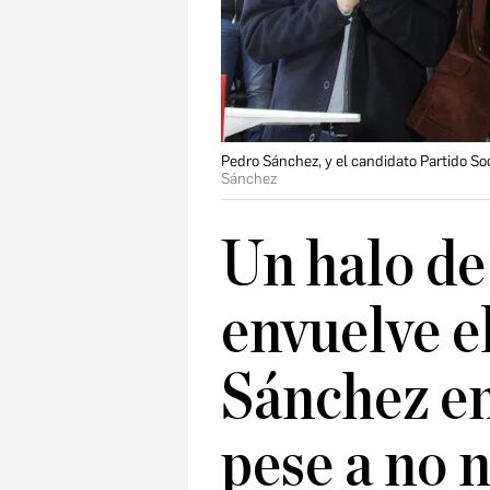
Pedro Sánchez, y el candidato Partido Soc
Sánchez
Un halo de
envuelve e
Sánchez e
pese a no 