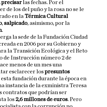
 precisar
las fechas. Por el
r de los del puño y la rosa no se le
brado en la
Térmica Cultural
o
,
salpicado
, asimismo, por la
n
.
berga la sede de la Fundación Ciudad
 creada en 2006 por su Gobierno y
ara la Transición Ecológica y el Reto
o de Instrucción número 2 de
hace menos de un mes una
ntar esclarecer los
presuntos
 esta fundación durante la época en
ma instancia de la exministra Teresa
os contratos que podrían ser
sta los
2,6 millones de euros
. Pero
socialista con la corrupción no