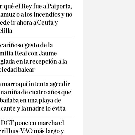
r qué el Rey fue a Paiporta,
amuz o a los incendios y no
ede ir ahora a Ceuta y
lilla
 cariñoso gesto de la
milia Real con Jaume
glada en la recepción a la
ciedad balear
 marroquí intenta agredir
una niña de cuatro años que
 bañaba en una playa de
icante y la madre lo evita
 DGT pone en marcha el
rril bus-VAO más largo y