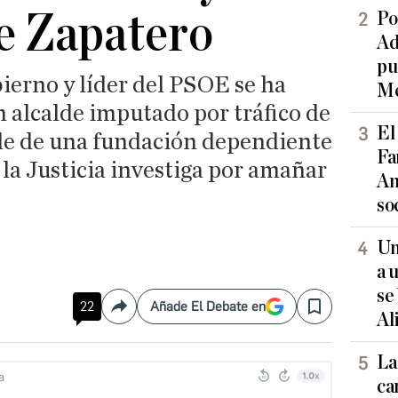
e Zapatero
Po
Ad
pu
ierno y líder del PSOE se ha
Me
 alcalde imputado por tráfico de
El
ede de una fundación dependiente
Fa
 la Justicia investiga por amañar
An
so
Un
a 
se
22
Añade El Debate en
Compartir
Save
Al
La
ca