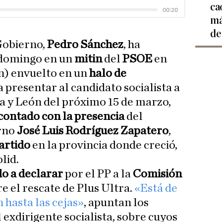
ca
má
de
 Gobierno,
Pedro Sánchez
, ha
 domingo en un
mitin
del
PSOE
en
n) envuelto en un
halo de
ra presentar al candidato socialista a
la y León del próximo 15 de marzo,
contado con la presencia
del
rno
José Luis Rodríguez Zapatero
,
partido
en la provincia donde creció,
lid.
o a declarar
por el PP a la
Comisión
e el rescate de Plus Ultra.
«Está de
 hasta las cejas»
, apuntan los
l exdirigente socialista, sobre cuyos