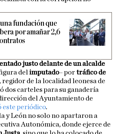
a una fundación que
bera por amañar 2,6
contratos
entado justo delante de un alcalde
figura del
imputado
– por
tráfico de
, regidor de la localidad leonesa de
gó dos carteles para su ganadería
a dirección del Ayuntamiento de
 este periódico
.
lla y León no solo no apartaron a
ecutiva Autonómica, donde ejerce de
n Justa
, sino que lo ha colocado de