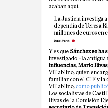
acaban aquí.
La Justicia investiga 
dependía de Teresa Ri
millones de euros en 
Daniel Martín
Y es que
Sánchez se ha s
investigado –la antigua 
influencias
,
Mario Rivas
Villablino, quien encar
familiar con el CIF y l
Villablino,
como publicó
Los socialistas de Casti
Rivas de la Comisión Ej
secretario de Transició