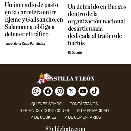
Un incendio de pasto
​Un detenido en Burgos
en la carretera entre
dentro de la
Éjeme y Galisancho, en
organización nacional
Salamanca, obliga a
desarticulada
detener el tráfico
dedicada al tráfico de
hachís
Isabel de la Calle Fernández
El Debate
QUIÉNES SOMOS
CONTÁCTANOS
TÉRMINOS Y CONDICIONES
P. DE PRIVACIDAD
P. DE COOKIES
P. DE COMENTARIOS
© eldebate.com