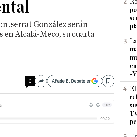
ntal
Ro
po
se
ontserrat González serán
pl
s en Alcalá-Meco, su cuarta
La
ma
mu
en
«V
0
Añade El Debate en
Compartir
Save
El
re
su
TV
pe
Un