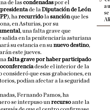
una de las
condenadas
por el
a 
xpresidenta
de la
Diputación de León
se
(
PP
), ha
recurrido
la
sanción
que les
Al
bona, en Asturias, por su
cumental
, una falta grave que
 salida en la penitenciaría asturiana
ará su estancia en su
nuevo destino
,
garán este jueves.
una
falta grave por haber participado
deoconferencia
desde el interior de la
ro consideró que esas grabaciones, en
utorios, podían afectar a la seguridad
enadas, Fernando Pamos, ha
mero se interpuso un
recurso
ante la
 después de que el centro confirmase