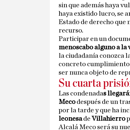
sin que además haya vul
haya existido lucro, se 
Estado de derecho que n
recurso.
Participar en un docume
menoscabo alguno a la 
la ciudadanía conozca la
concreto cumplimiento p
ser nunca objeto de rep
Su cuarta prisi
Las condenada
s llegará
Meco
después de un tras
por la tarde y que ha in
leonesa
de
Villahierro
p
Alcalá Meco será su nue