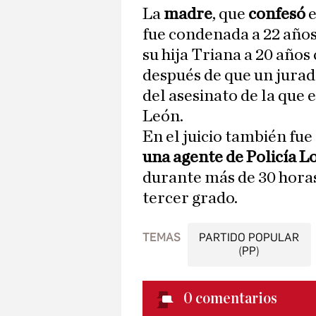
La
madre
, que
confesó
fue condenada a 22 años
su hija Triana a 20 año
después de que un jurad
del asesinato de la que 
León.
En el juicio también fu
una agente de Policía L
durante más de 30 horas
tercer grado.
TEMAS
PARTIDO POPULAR
(PP)
0
comentarios