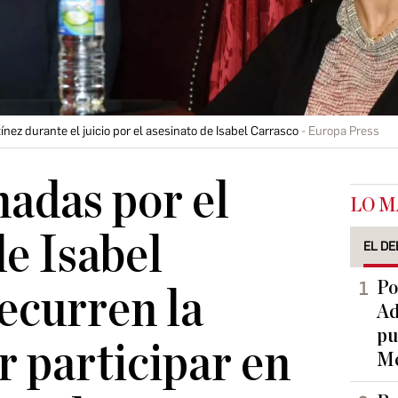
ínez durante el juicio por el asesinato de Isabel Carrasco
Europa Press
adas por el
LO M
de Isabel
EL DE
Po
ecurren la
Ad
pu
r participar en
Me