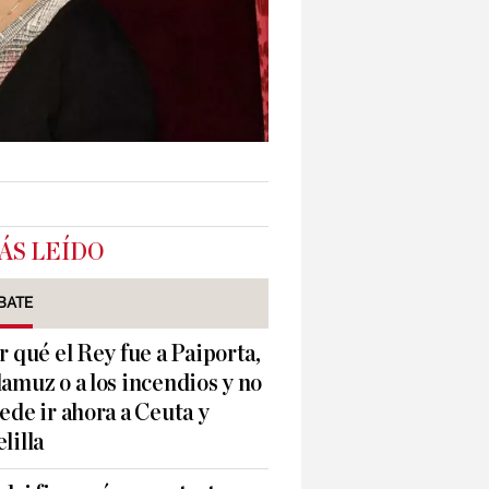
ÁS LEÍDO
BATE
r qué el Rey fue a Paiporta,
amuz o a los incendios y no
ede ir ahora a Ceuta y
lilla