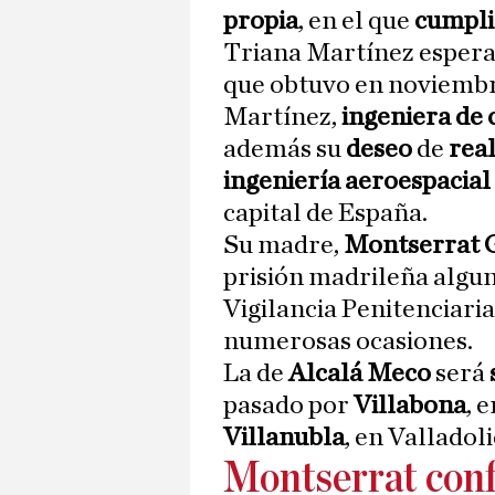
propia
, en el que
cumpli
Triana Martínez espera 
que obtuvo en noviembr
Martínez,
ingeniera de
además su
deseo
de
rea
ingeniería aeroespacial
capital de España.
Su madre,
Montserrat
prisión madrileña algun
Vigilancia Penitenciari
numerosas ocasiones.
La de
Alcalá Meco
será
pasado por
Villabona
, 
Villanubla
, en Valladoli
Montserrat conf