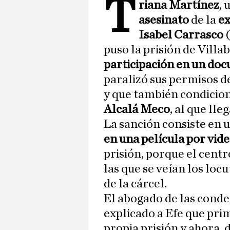
T
riana Martínez
, 
asesinato
de la
e
Isabel Carrasco
puso la prisión de Villa
participación en un do
paralizó sus permisos de
y que también condicion
Alcalá Meco
, al que lle
La sanción consiste en 
en una película por vi
prisión, porque el cent
las que se veían los loc
de la cárcel.
El abogado de las cond
explicado a Efe que pri
propia prisión y ahora,