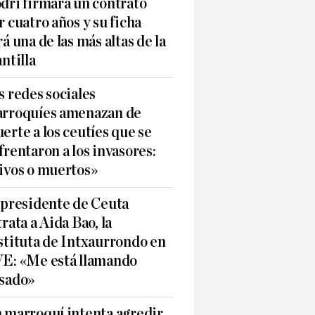
dri firmará un contrato
r cuatro años y su ficha
rá una de las más altas de la
antilla
s redes sociales
rroquíes amenazan de
erte a los ceutíes que se
frentaron a los invasores:
ivos o muertos»
 presidente de Ceuta
trata a Aida Bao, la
stituta de Intxaurrondo en
E: «Me está llamando
sado»
 marroquí intenta agredir