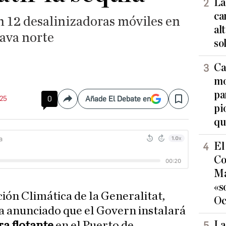
La
ca
n 12 desalinizadoras móviles en
al
rava norte
so
Ca
mo
pa
:25
0
Añade El Debate en
Compartir
Save
pi
qu
El
Co
Ma
«s
ción Climática de la Generalitat,
Oc
a anunciado que el Govern instalará
La
ra flotante
en el Puerto de