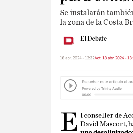
Se instalarán tambié
la zona de la Costa B
El Debate
18 abr. 2024 - 12:32
Act. 18 abr. 2024 - 13
E
l conseller de Ac
David Mascort, h
una desalinizado