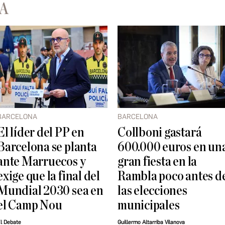
A
BARCELONA
BARCELONA
El líder del PP en
Collboni gastará
Barcelona se planta
600.000 euros en un
ante Marruecos y
gran fiesta en la
exige que la final del
Rambla poco antes d
Mundial 2030 sea en
las elecciones
el Camp Nou
municipales
l Debate
Guillermo Altarriba Vilanova