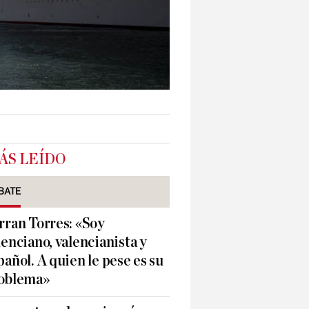
ÁS LEÍDO
BATE
rran Torres: «Soy
lenciano, valencianista y
pañol. A quien le pese es su
oblema»