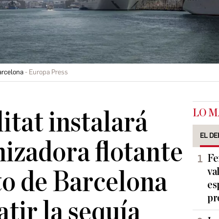
arcelona
Europa Press
LO M
itat instalará
EL DE
nizadora flotante
Fe
va
to de Barcelona
es
pr
tir la sequía