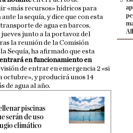
ap
ir «más recursos» hídricos para
pe
 ante la sequía, y dice que con esta
ma
 transporte de agua en barcos.
Al
jueves junto a la portavoz del
tras la reunión de la Comisión
a Sequía, ha afirmado que esta
entrará en funcionamiento en
isión de entrar en emergencia 2 «si
a octubre», y producirá unos 14
 de agua al año.
ellenar piscinas
ue serán de uso
ugio climático