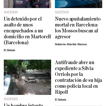
SUCESOS
SUCESOS
Un detenido por el
Nuevo apuñalamiento
asalto de unos
mortal en Barcelona:
encapuchados a un
los Mossos buscan al
domicilio en Martorell
agresor
(Barcelona)
Guillermo Altarriba Vilanova
El Debate
Antifraude abre un
expediente a Sílvia
Orriols por la
contratación de su hija
como policía local en
Ripoll
SUCESOS
El Debate
Un hombre intenta