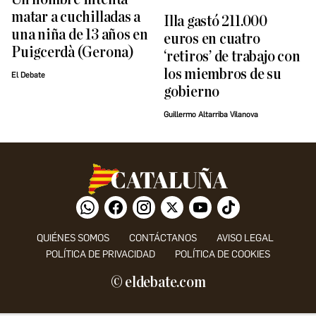
matar a cuchilladas a
Illa gastó 211.000
una niña de 13 años en
euros en cuatro
Puigcerdà (Gerona)
‘retiros’ de trabajo con
los miembros de su
El Debate
gobierno
Guillermo Altarriba Vilanova
QUIÉNES SOMOS
CONTÁCTANOS
AVISO LEGAL
POLÍTICA DE PRIVACIDAD
POLÍTICA DE COOKIES
© eldebate.com