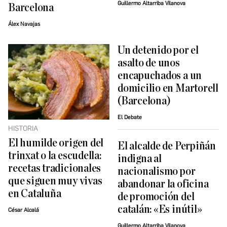
Guillermo Altarriba Vilanova
Barcelona
Álex Navajas
Un detenido por el
asalto de unos
encapuchados a un
domicilio en Martorell
(Barcelona)
El Debate
HISTORIA
El humilde origen del
El alcalde de Perpiñán
trinxat o la escudella:
indigna al
recetas tradicionales
nacionalismo por
que siguen muy vivas
abandonar la oficina
en Cataluña
de promoción del
catalán: «Es inútil»
César Alcalá
Guillermo Altarriba Vilanova