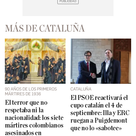
MÁS DE CATALUÑA
90 AÑOS DE LOS PRIMEROS
CATALUÑA
MÁRTIRES DE 1936
El PSOE reactivará el
El terror que no
cupo catalán el 4 de
respetaba ni la
septiembre: Illa y ERC
nacionalidad: los siete
ruegan a Puigdemont
mártires colombianos
que no lo «sabotee»
asesinados en