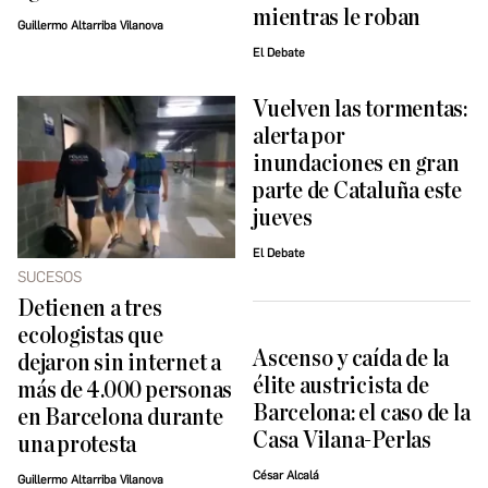
mientras le roban
Guillermo Altarriba Vilanova
El Debate
Vuelven las tormentas:
alerta por
inundaciones en gran
parte de Cataluña este
jueves
El Debate
SUCESOS
Detienen a tres
ecologistas que
Ascenso y caída de la
dejaron sin internet a
élite austricista de
más de 4.000 personas
Barcelona: el caso de la
en Barcelona durante
Casa Vilana-Perlas
una protesta
César Alcalá
Guillermo Altarriba Vilanova