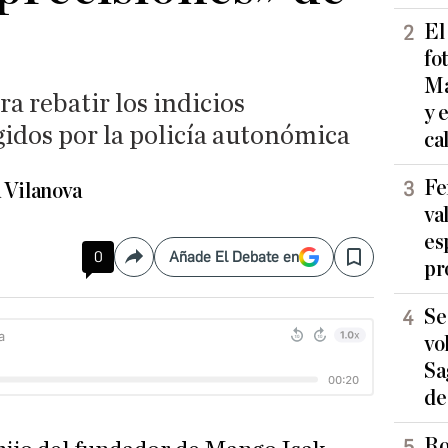
El
fo
Ma
a rebatir los indicios
y 
idos por la policía autonómica
ca
Fe
 Vilanova
va
es
0
Añade El Debate en
Compartir
Save
pr
Se
vo
Sa
de
Ro