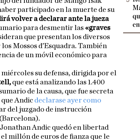
hijo del fundador de Mango Isak
Ma
aber participado en la muerte de su
qu
irá volver a declarar ante la jueza
en
sumario para desmentir las
«graves
sideran que presentan los diversos
r los Mossos d’Esquadra. También
tencia de un móvil económico para
 miércoles su defensa, dirigida por el
ell,
que está analizando las 1.400
sumario de la causa, que fue secreta
e que Andic
declarase ayer como
lar del juzgado de instrucción
(Barcelona).
 Jonathan Andic quedó en libertad
 el millón de euros de fianza que le