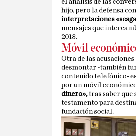
el análisis de las conv
hijo, pero la defensa co
interpretaciones «sesga
mensajes que intercambi
2018.
Móvil económic
Otra de las acusaciones
desmontar -también fu
contenido telefónico- es
por un móvil económico
dinero»,
tras saber que
testamento para destina
fundación social.