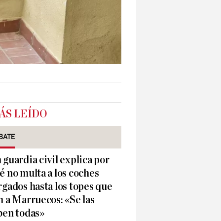
ÁS LEÍDO
BATE
 guardia civil explica por
é no multa a los coches
rgados hasta los topes que
n a Marruecos: «Se las
ben todas»