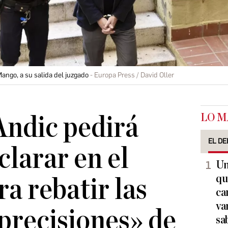
ango, a su salida del juzgado
Europa Press / David Oller
LO M
Andic pedirá
EL DE
clarar en el
Un
qu
a rebatir las
ca
va
precisiones» de
sa