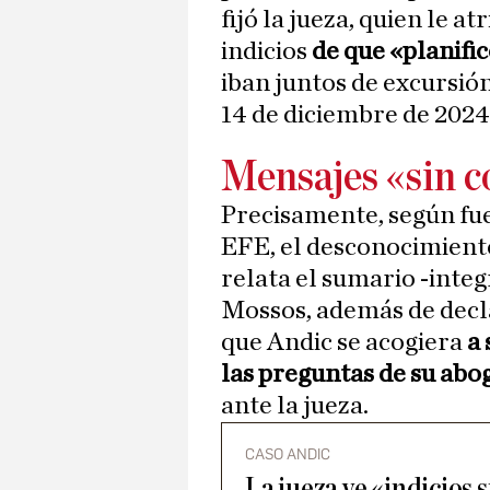
fijó la jueza, quien le a
indicios
de que «planifi
iban juntos de excursió
14 de diciembre de 2024
Mensajes «sin c
Precisamente, según fue
EFE, el desconocimiento
relata el sumario -inte
Mossos, además de decl
que Andic se acogiera
a
las preguntas de su abo
ante la jueza.
CASO ANDIC
La jueza ve «indicios 