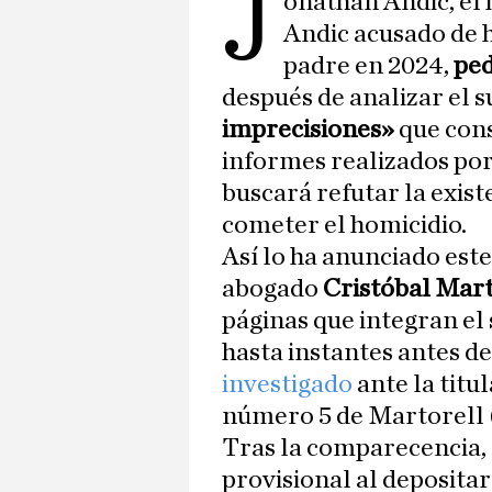
J
onathan Andic, el 
Andic acusado de h
padre en 2024,
ped
después de analizar el 
imprecisiones»
que con
informes realizados po
buscará refutar la exis
cometer el homicidio.
Así lo ha anunciado este
abogado
Cristóbal Mart
páginas que integran el 
hasta instantes antes d
investigado
ante la titu
número 5 de Martorell 
Tras la comparecencia,
provisional al depositar