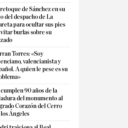
 retoque de Sánchez en su
to del despacho de La
reta para ocultar sus pies
evitar burlas sobre su
lzado
rran Torres: «Soy
lenciano, valencianista y
pañol. A quien le pese es su
oblema»
 cumplen 90 años de la
ladura del monumento al
grado Corazón del Cerro
 los Ángeles
dri traiciona al Real