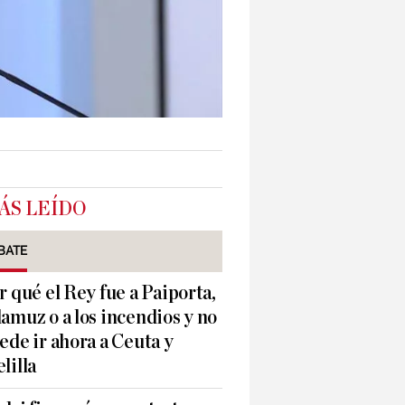
ÁS LEÍDO
BATE
r qué el Rey fue a Paiporta,
amuz o a los incendios y no
ede ir ahora a Ceuta y
lilla