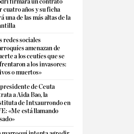
dri firmará un contrato
r cuatro años y su ficha
rá una de las más altas de la
antilla
s redes sociales
rroquíes amenazan de
erte a los ceutíes que se
frentaron a los invasores:
ivos o muertos»
 presidente de Ceuta
trata a Aida Bao, la
stituta de Intxaurrondo en
E: «Me está llamando
sado»
 marroquí intenta agredir