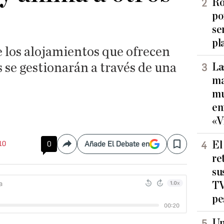
Ro
po
se
pl
los alojamientos que ofrecen
 se gestionarán a través de una
La
ma
mu
en
«V
El
:10
0
Añade El Debate en
Compartir
Save
re
su
TV
pe
Un