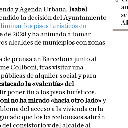
a 
vienda y Agenda Urbana,
Isabel
se
fendido la decisión del Ayuntamiento
Al
liminar los pisos turísticos en
 de 2028 y ha animado a tomar
os alcaldes de municipios con zonas
a de prensa en Barcelona junto al
ume Collboni, tras visitar una
úblicas de alquiler social y para
estacado la «valentía» del
ir poner fin a los pisos turísticos.
oni no ha mirado «hacia otro lado»
y
blema del acceso a la vivienda en la
augurado que los barceloneses sabrán
del consistorio y del alcalde al