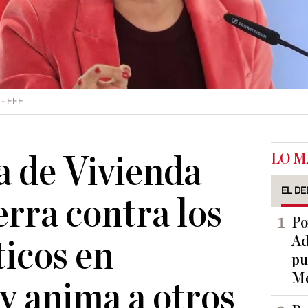
EFE
LO M
a de Vivienda
EL DE
erra contra los
Po
Ad
ticos en
pu
Me
y anima a otros