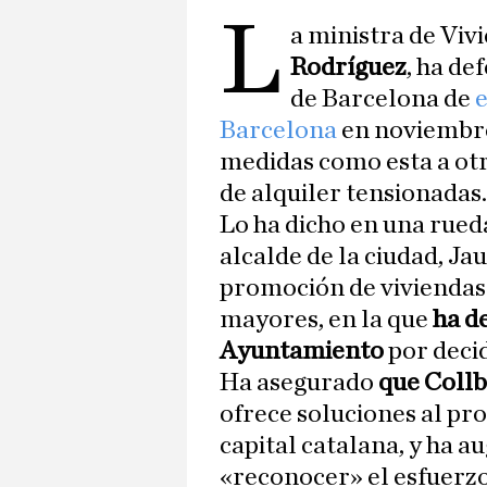
L
a ministra de Vi
Rodríguez
, ha de
de Barcelona de
e
Barcelona
en noviembre
medidas como esta a otr
de alquiler tensionadas.
Lo ha dicho en una rued
alcalde de la ciudad, Ja
promoción de viviendas p
mayores, en la que
ha d
Ayuntamiento
por decid
Ha asegurado
que Collb
ofrece soluciones al pro
capital catalana, y ha 
«reconocer» el esfuerzo 