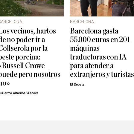
BARCELONA
BARCELONA
Los vecinos, hartos
Barcelona gasta
de no poder ir a
55.000 euros en 201
Collserola por la
máquinas
peste porcina:
traductoras con IA
«Russell Crowe
para atender a
puede pero nosotros
extranjeros y turistas
no»
El Debate
uillermo Altarriba Vilanova