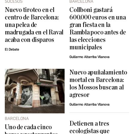
SUCESOS
BARCELONA
Nuevo tiroteo en el
Collboni gastará
centro de Barcelona:
600.000 euros en una
una pelea de
gran fiesta en la
madrugada en el Raval
Rambla poco antes de
acaba con disparos
las elecciones
municipales
El Debate
Guillermo Altarriba Vilanova
Nuevo apuñalamiento
mortal en Barcelona:
los Mossos buscan al
agresor
Guillermo Altarriba Vilanova
BARCELONA
Detienen a tres
Uno de cada cinco
ecologistas que