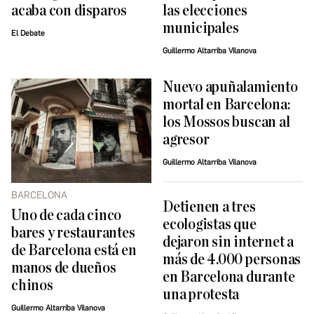
acaba con disparos
las elecciones
municipales
El Debate
Guillermo Altarriba Vilanova
Nuevo apuñalamiento
mortal en Barcelona:
los Mossos buscan al
agresor
Guillermo Altarriba Vilanova
BARCELONA
Detienen a tres
Uno de cada cinco
ecologistas que
bares y restaurantes
dejaron sin internet a
de Barcelona está en
más de 4.000 personas
manos de dueños
en Barcelona durante
chinos
una protesta
Guillermo Altarriba Vilanova