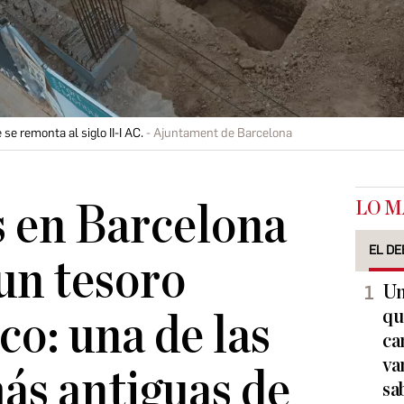
e remonta al siglo II-I AC.
Ajuntament de Barcelona
LO M
 en Barcelona
EL DE
un tesoro
Un
qu
co: una de las
ca
va
ás antiguas de
sa