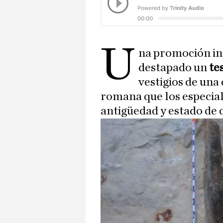
U
na promoción in
destapado un
te
vestigios de una
romana que los especial
antigüedad y estado de 