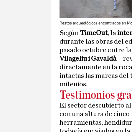
Restos arqueológicos encontrados en Mo
Según
TimeOut
, la
inte
durante las obras del ed
pasado octubre entre l
Vilageliu i Gavaldà
— rev
directamente en la roca
intactas las marcas del
milenios.
Testimonios gra
El sector descubierto a
con una altura de cinco
herramientas, hendidura
todavía encajados en la 