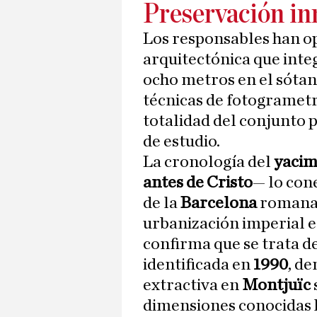
Preservación i
Los responsables han o
arquitectónica que int
ocho metros en el sótano
técnicas de fotogrametr
totalidad del conjunto 
de estudio.
La cronología del
yacim
antes de Cristo
— lo con
de la
Barcelona
romana 
urbanización imperial 
confirma que se trata d
identificada en
1990
, d
extractiva en
Montjuïc
dimensiones conocidas 