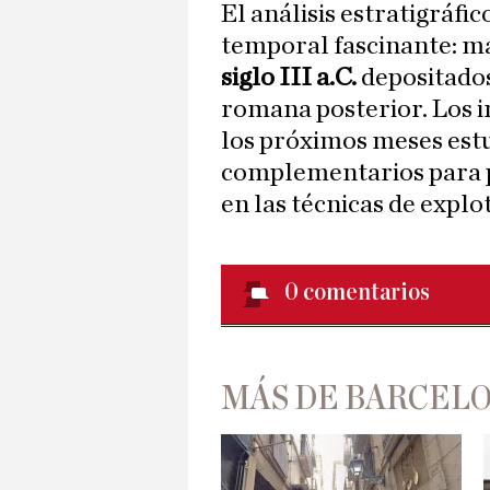
El análisis estratigráfi
temporal fascinante: ma
siglo III a.C.
depositados
romana posterior. Los 
los próximos meses estu
complementarios para p
en las técnicas de explo
0
comentarios
MÁS DE BARCEL