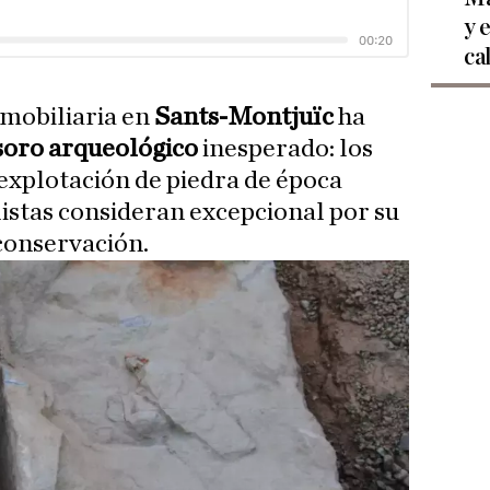
y 
ca
mobiliaria en
Sants-Montjuïc
ha
soro arqueológico
inesperado: los
 explotación de piedra de época
istas consideran excepcional por su
conservación.