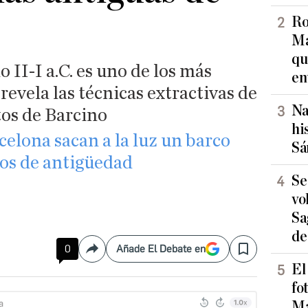
Ro
Ma
qu
o II-I a.C. es uno de los más
en
revela las técnicas extractivas de
Na
os de Barcino
hi
celona sacan a la luz un barco
Sá
os de antigüedad
Se
vo
Sa
de
0
Añade El Debate en
Compartir
Save
El
fo
Ma