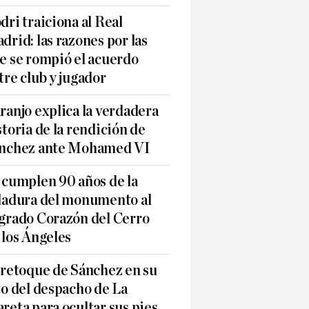
dri traiciona al Real
drid: las razones por las
e se rompió el acuerdo
tre club y jugador
ranjo explica la verdadera
storia de la rendición de
nchez ante Mohamed VI
 cumplen 90 años de la
ladura del monumento al
grado Corazón del Cerro
 los Ángeles
 retoque de Sánchez en su
to del despacho de La
reta para ocultar sus pies