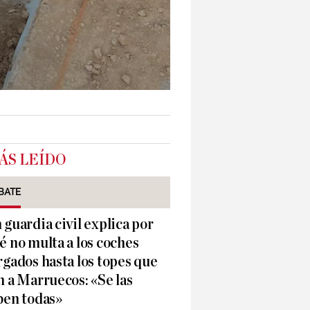
ÁS LEÍDO
BATE
 guardia civil explica por
é no multa a los coches
rgados hasta los topes que
n a Marruecos: «Se las
ben todas»