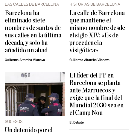
LAS CALLES DE BARCELONA
HISTORIAS DE BARCELONA
Barcelona ha
La calle de Barcelona
eliminado siete
que mantiene el
nombres de santos de
mismo nombre desde
sus calles en la última
el siglo XIV: «Es de
década, y solo ha
procedencia
añadido un abad
visigótica»
Guillermo Altarriba Vilanova
Guillermo Altarriba Vilanova
El líder del PP en
Barcelona se planta
ante Marruecos y
exige que la final del
Mundial 2030 sea en
el Camp Nou
SUCESOS
El Debate
Un detenido por el