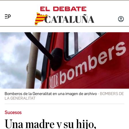
Menú
INICIA
SESIÓ
Bomberos de la Generalitat en una imagen de archivo
BOMBERS DE
LA GENERALITAT
Sucesos
Una madre y su hijo,