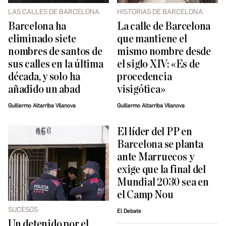
LAS CALLES DE BARCELONA
HISTORIAS DE BARCELONA
Barcelona ha
La calle de Barcelona
eliminado siete
que mantiene el
nombres de santos de
mismo nombre desde
sus calles en la última
el siglo XIV: «Es de
década, y solo ha
procedencia
añadido un abad
visigótica»
Guillermo Altarriba Vilanova
Guillermo Altarriba Vilanova
El líder del PP en
Barcelona se planta
ante Marruecos y
exige que la final del
Mundial 2030 sea en
el Camp Nou
SUCESOS
El Debate
Un detenido por el