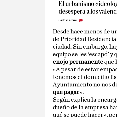
El urbanismo «ideoló
desespera a los valen
Carlos Latorre
Desde hace menos de un 
de Prioridad Residencial
ciudad. Sin embargo, hay
equipo se les ‘escapó’ y 
enojo permanente
que D
«A pesar de estar empa
tenemos el domicilio fis
Ayuntamiento no nos d
que pagar
».
Según explica la encarga
dueño de la empresa ha
qué se puede hacer», pe