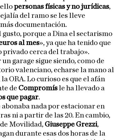
 ello
personas físicas y no jurídicas
,
jalía del ramo se les lleve
demás documentación.
gusto, porque a Dina el sectarismo
euros al mes
», ya que ha tenido que
privado cerca del trabajo».
r un garage sigue siendo, como de
orio valenciano, echarse la mano al
n la ORA. Lo curioso es que el afán
nte de
Compromís
le ha llevado a
os que pagar
.
e abonaba nada por estacionar en
ras ni a partir de las 20. En cambio,
 de Movilidad,
Giuseppe Grezzi
,
agan durante esas dos horas de la