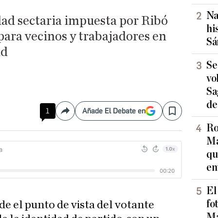
Na
dad sectaria impuesta por Ribó
hi
para vecinos y trabajadores en
Sá
ad
Se
vo
Sa
de
1
Añade El Debate en
Compartir
Save
Ro
Ma
qu
en
El
fo
sde el punto de vista del votante
Ma