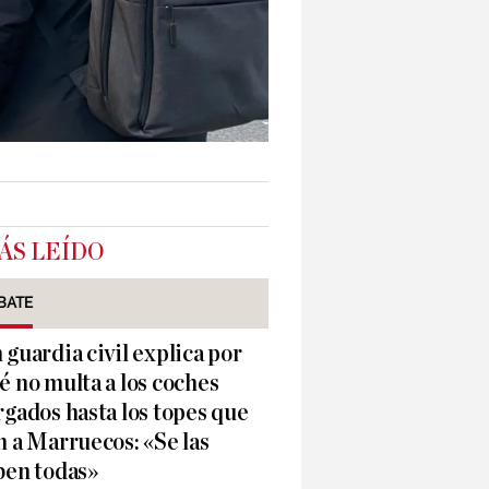
ÁS LEÍDO
BATE
 guardia civil explica por
é no multa a los coches
rgados hasta los topes que
n a Marruecos: «Se las
ben todas»