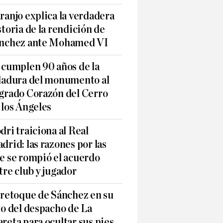
ranjo explica la verdadera
storia de la rendición de
nchez ante Mohamed VI
 cumplen 90 años de la
ladura del monumento al
grado Corazón del Cerro
 los Ángeles
dri traiciona al Real
drid: las razones por las
e se rompió el acuerdo
tre club y jugador
 retoque de Sánchez en su
to del despacho de La
reta para ocultar sus pies