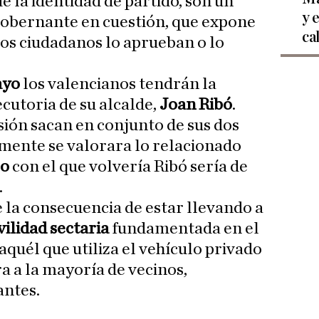
e la identidad de partido, son un
y 
gobernante en cuestión, que expone
ca
los ciudadanos lo aprueban o lo
ayo
los valencianos tendrán la
ecutoria de su alcalde,
Joan Ribó
.
sión sacan en conjunto de sus dos
mente se valorara lo relacionado
so
con el que volvería Ribó sería de
.
e la consecuencia de estar llevando a
vilidad sectaria
fundamentada en el
aquél que utiliza el vehículo privado
a a la mayoría de vecinos,
antes.