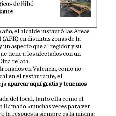
gico» de Ribó
cianos
año, el alcalde instauró las Áreas
 (APR) en distintas zonas de la
 un aspecto que al regidor y su
que tiene a los afectados con un
ina relata:
dronados en Valencia, como no
cal en el restaurante, el
eja
aparcar aquí gratis y tenemos
da del local, tanto ella como el
n llamado «muchas veces para ver
ro la respuesta siempre es la misma: