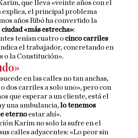
 Karim, que lleva «veinte años con el
 explica, el principal problema
imos años Ribó ha convertido la
a
ciudad «más estrecha»
:
ntes tenían cuatro o
cinco carriles
 indica el trabajador, concretando en
 o la Constitución».
udo»
ucede en las calles no tan anchas,
o dos carriles a solo uno», pero con
s que esperar a un cliente, está el
hay una ambulancia,
lo tenemos
ce eterno
estar ahí».
ión Karim no solo la sufre en el
sus calles adyacentes: «Lo peor sin