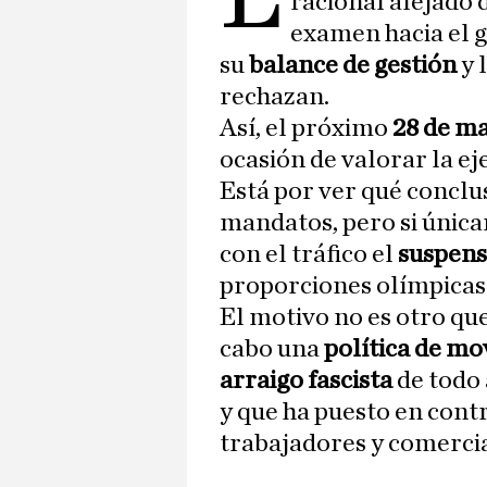
racional alejado d
examen hacia el 
su
balance de gestión
y 
rechazan.
Así, el próximo
28 de m
ocasión de valorar la ej
Está por ver qué conclu
mandatos, pero si única
con el tráfico el
suspen
proporciones olímpicas
El motivo no es otro qu
cabo una
política de mo
arraigo fascista
de todo 
y que ha puesto en contr
trabajadores y comerci