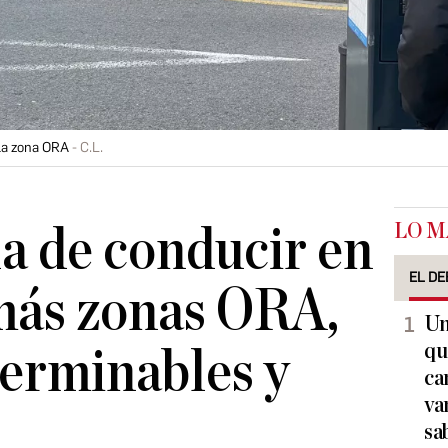
 la zona ORA
C.L.
LO M
la de conducir en
EL DE
más zonas ORA,
Un
qu
terminables y
ca
va
sa