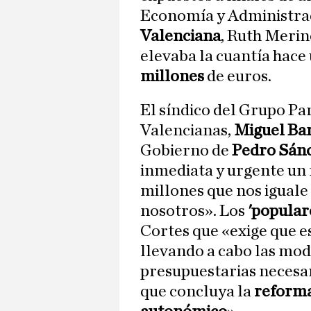
Economía y Administrac
Valenciana
, Ruth Merin
elevaba la cuantía hace 
millones
de euros.
El síndico del Grupo P
Valencianas,
Miguel Ba
Gobierno de
Pedro Sán
inmediata y urgente un 
millones que nos iguale
nosotros». Los
'popular
Cortes que «exige que e
llevando a cabo las mod
presupuestarias necesar
que concluya la
reforma