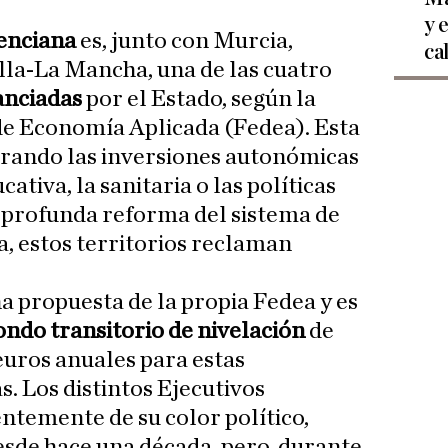
y 
enciana
es, junto con Murcia,
ca
lla-La Mancha, una de las cuatro
anciadas
por el Estado, según la
de Economía Aplicada (Fedea). Esta
strando las inversiones autonómicas
ativa, la sanitaria o las políticas
na profunda reforma del sistema de
, estos territorios reclaman
a propuesta de la propia Fedea y es
ondo transitorio de nivelación
de
euros anuales para estas
 Los distintos Ejecutivos
ntemente de su color político,
sde hace una década, pero, durante