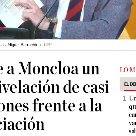
anas, Miguel Barrachina
GPP
e a Moncloa un
LO M
ivelación de casi
EL DE
Un
ones frente a la
qu
ca
ciación
va
sa