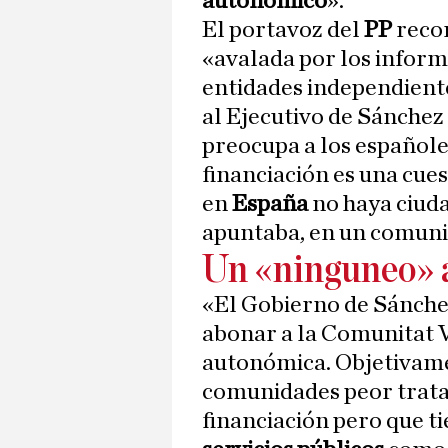
autonómico
».
El portavoz del
PP
recor
«avalada por los inform
entidades independien
al Ejecutivo de Sánchez
preocupa a los españole
financiación es una cues
en
España
no haya ciud
apuntaba, en un comuni
Un «ninguneo» a
«El Gobierno de Sánche
abonar a la Comunitat V
autonómica. Objetivamen
comunidades peor tratad
financiación pero que t