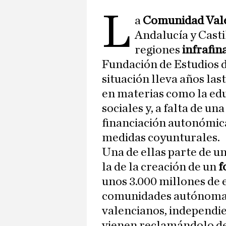
L
a
Comunidad Val
Andalucía y Casti
regiones
infrafin
Fundación de Estudios 
situación lleva años la
en materias como la educ
sociales y, a falta de u
financiación autonómica
medidas coyunturales.
Una de ellas parte de un
la de la creación de un
f
unos 3.000 millones de 
comunidades autónomas.
valencianos, independie
vienen reclamándolo de