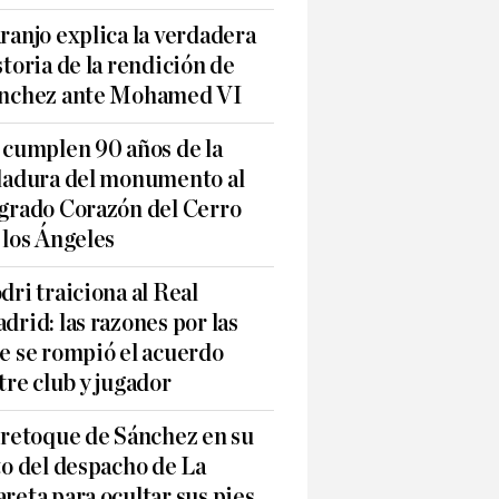
ranjo explica la verdadera
storia de la rendición de
nchez ante Mohamed VI
 cumplen 90 años de la
ladura del monumento al
grado Corazón del Cerro
 los Ángeles
dri traiciona al Real
drid: las razones por las
e se rompió el acuerdo
tre club y jugador
 retoque de Sánchez en su
to del despacho de La
reta para ocultar sus pies