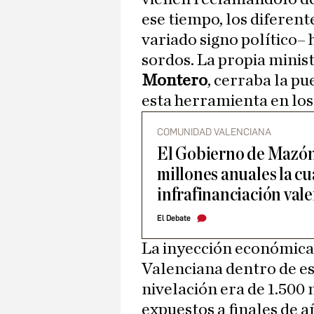
ese tiempo, los diferen
variado signo político–
sordos. La propia minis
Montero
, cerraba la pu
esta herramienta en los
COMUNIDAD VALENCIANA
El Gobierno de Mazón 
millones anuales la cua
infrafinanciación val
El Debate
La inyección económica
Valenciana dentro de es
nivelación era de 1.500 
expuestos a finales de a