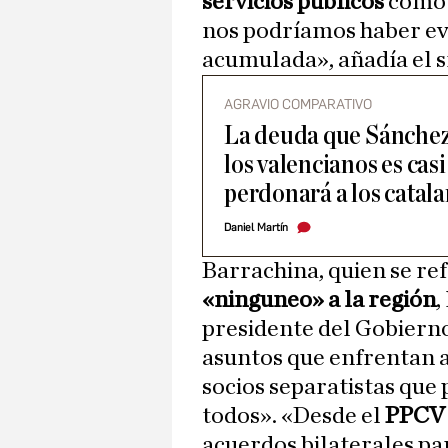
servicios públicos
como l
nos podríamos haber evi
acumulada», añadía el sí
AGRAVIO COMPARATIVO
La deuda que Sánchez
los valencianos es casi
perdonará a los catal
Daniel Martín
Barrachina, quien se ref
«ninguneo» a la región
,
presidente del Gobiern
asuntos que enfrentan a
socios separatistas que
todos». «Desde el
PPC
acuerdos bilaterales pa