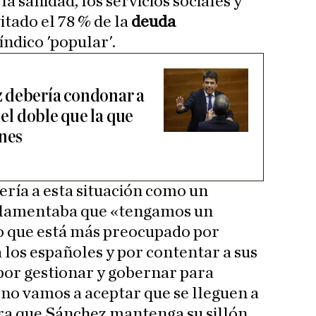
a sanidad, los servicios sociales y
tado el 78 % de la
deuda
ndico 'popular'.
 debería condonar a
 el doble que la que
anes
ería a esta situación como un
 lamentaba que «tengamos un
o que está más preocupado por
 los españoles y por contentar a sus
 por gestionar y gobernar para
V
no vamos a aceptar que se lleguen a
ra que Sánchez mantenga su sillón