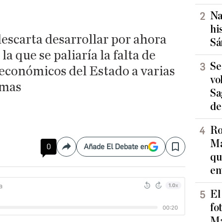
Na
hi
escarta desarrollar por ahora
Sá
a que se paliaría la falta de
Se
 económicos del Estado a varias
vo
omas
Sa
de
Ro
Ma
0
Añade El Debate en
Compartir
Save
qu
en
El
fo
Ma