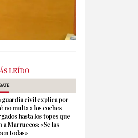
ÁS LEÍDO
BATE
 guardia civil explica por
é no multa a los coches
rgados hasta los topes que
n a Marruecos: «Se las
ben todas»