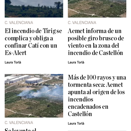
C. VALENCIANA
C. VALENCIANA
El incendio de Tírig se
Aemet informa de un
complica y obliga a
posible giro brusco de
confinar Catí con un
viento en la zona del
Es-Alert
incendio de Castellón
Laura Torlà
Laura Torlà
Más de 100 rayos y una
tormenta seca: Aemet
apunta al origen de los
incendios
encadenados en
Castellón
C. VALENCIANA
Laura Torlà