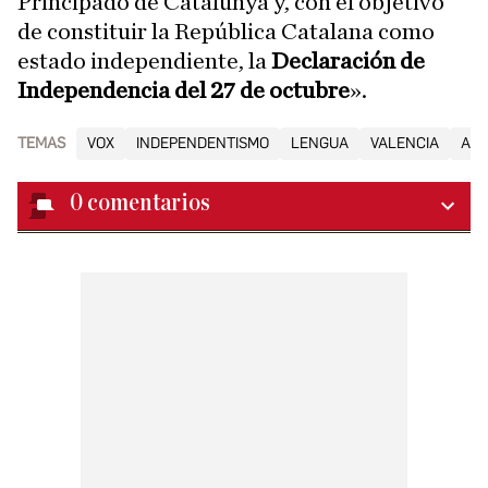
Principado de Catalunya y, con el objetivo
de constituir la República Catalana como
estado independiente, la
Declaración de
Independencia del 27 de octubre
».
TEMAS
VOX
INDEPENDENTISMO
LENGUA
VALENCIA
ALI
0
comentarios