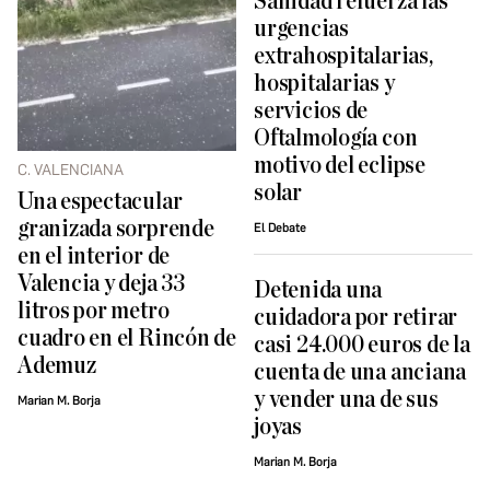
Sanidad refuerza las
urgencias
extrahospitalarias,
hospitalarias y
servicios de
Oftalmología con
motivo del eclipse
C. VALENCIANA
solar
Una espectacular
granizada sorprende
El Debate
en el interior de
Valencia y deja 33
Detenida una
litros por metro
cuidadora por retirar
cuadro en el Rincón de
casi 24.000 euros de la
Ademuz
cuenta de una anciana
y vender una de sus
Marian M. Borja
joyas
Marian M. Borja