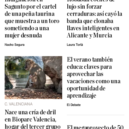
Sagunto por el cartel
lujo sin forzar
de una peña taurina
cerraduras: así cayó la
que muestra a un toro
banda que clonaba
sometiendo a una
llaves inteligentes en
mujer desnuda
Alicante y Murcia
Nacho Segura
Laura Torlà
El verano también
educa: claves para
aprovechar las
vacaciones como una
oportunidad de
aprendizaje
C. VALENCIANA
El Debate
Nace una cría de dril
en Bioparc Valencia,
hogar del tercer grupo
El megaproyecto de 50