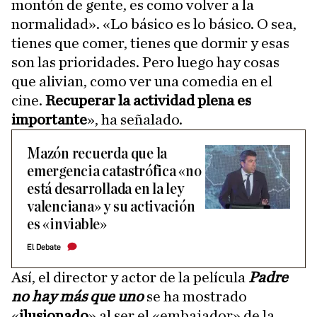
montón de gente, es como volver a la
normalidad». «Lo básico es lo básico. O sea,
tienes que comer, tienes que dormir y esas
son las prioridades. Pero luego hay cosas
que alivian, como ver una comedia en el
cine.
Recuperar la actividad plena es
importante
», ha señalado.
Mazón recuerda que la
emergencia catastrófica «no
está desarrollada en la ley
valenciana» y su activación
es «inviable»
El Debate
Así, el director y actor de la película
Padre
no hay más que uno
se ha mostrado
«
ilusionado
» al ser el «embajador» de la