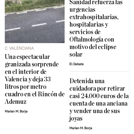
Sanidad refuerza las
urgencias
extrahospitalarias,
hospitalarias y
servicios de
Oftalmología con
motivo del eclipse
C. VALENCIANA
solar
Una espectacular
granizada sorprende
El Debate
en el interior de
Valencia y deja 33
Detenida una
litros por metro
cuidadora por retirar
cuadro en el Rincón de
casi 24.000 euros de la
Ademuz
cuenta de una anciana
y vender una de sus
Marian M. Borja
joyas
Marian M. Borja