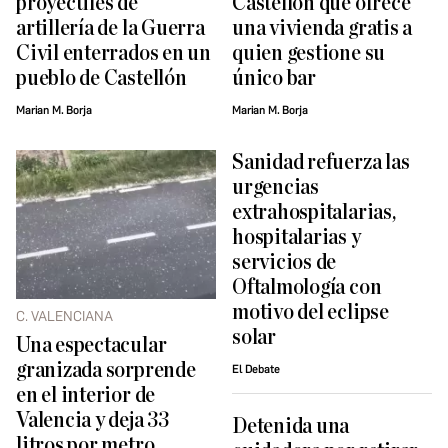
proyectiles de
Castellón que ofrece
artillería de la Guerra
una vivienda gratis a
Civil enterrados en un
quien gestione su
pueblo de Castellón
único bar
Marian M. Borja
Marian M. Borja
Sanidad refuerza las
urgencias
extrahospitalarias,
hospitalarias y
servicios de
Oftalmología con
motivo del eclipse
C. VALENCIANA
solar
Una espectacular
granizada sorprende
El Debate
en el interior de
Valencia y deja 33
Detenida una
litros por metro