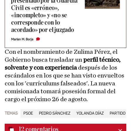
presentado por la Guardia
Civil es «erróneo»,
«incompleto» y «no se
corresponde con lo
acordado» por el juzgado
Marian M. Borja
Con el nombramiento de Zulima Pérez, el
Gobierno busca trasladar un
perfil técnico,
solvente y con experiencia
después de los
escándalos en los que se han visto envueltos
con los 'currículums falseados'. La nueva
comisionada tomará posesión formal del
cargo el próximo 26 de agosto.
TEMAS
PSOE
PEDRO SÁNCHEZ
YOLANDA DÍAZ
PARTIDO PO
12
comentarios