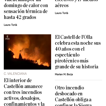
domingo de calor con
aéreos
sensación térmica de
Laura Torlà
hasta 42 grados
Laura Torlà
El Castell de l’Olla
celebra esta noche sus
40 años con el
espectáculo
pirotécnico más
grande de su historia
C. VALENCIANA
Marian M. Borja
El interior de
Castellón amanece
Otro incendio
con tres incendios
desbocado en
activos, desalojos,
Castellón obliga a
confinamientos y la
confinar la Sierra